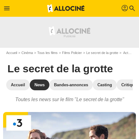
profil
menu
search
Accueil
Cinéma
Tous les films
Films Policier
Le secret de la grotte
Actualités Le secret de la grotte
Le secret de la grotte
Accueil
News
Bandes-annonces
Casting
Critiques
Toutes les news sur le film "Le secret de la grotte"