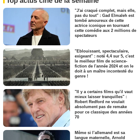
Top actus ciné de la semaine
"J'ai craqué complet, mais elle,
pas du tout" : Gad Elmaleh est
tombé amoureux de cette
actrice iconique en tournant
cette comédie aux 2 millions de
spectateurs
"Eblouissant, spectaculaire,
exigeant" : noté 4,4 sur 5, c'est
le meilleur film de science-
fiction de l'année 2024 et on le
doit à un maître incontesté du
genre !
"Il y a certains films qu'il vaut
mieux laisser tranquilles" :
Robert Redford ne voulait
absolument pas de remake
pour ce classique des années
70
Même si l’allemand est sa
langue maternelle, Arnold