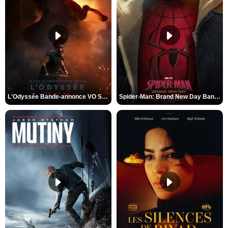
L'Odyssée Bande-annonce VO STFR
Spider-Man: Brand New Day Bande-annonce VO STFR