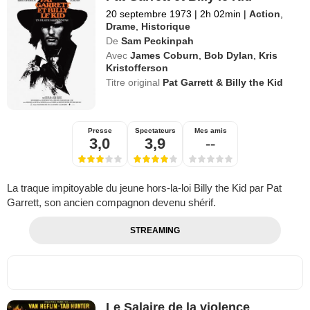
20 septembre 1973
|
2h 02min
|
Action
,
Drame
,
Historique
De
Sam Peckinpah
Avec
James Coburn
,
Bob Dylan
,
Kris
Kristofferson
Titre original
Pat Garrett & Billy the Kid
Presse
Spectateurs
Mes amis
3,0
3,9
--
La traque impitoyable du jeune hors-la-loi Billy the Kid par Pat
Garrett, son ancien compagnon devenu shérif.
STREAMING
Le Salaire de la violence