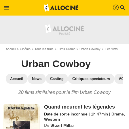
profil
menu
search
Accueil
Cinéma
Tous les films
Films Drame
Urban Cowboy
Les films similaires à "Urban Cowboy"
Urban Cowboy
Accueil
News
Casting
Critiques spectateurs
VOD
20 films similaires pour le film Urban Cowboy
Quand meurent les légendes
Date de sortie inconnue
|
1h 47min
|
Drame
,
Western
De
Stuart Millar