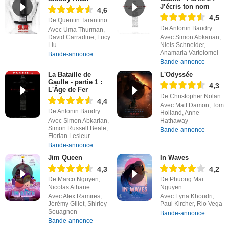
J’écris ton nom
4,6
4,5
De Quentin Tarantino
De Antonin Baudry
Avec Uma Thurman,
David Carradine, Lucy
Avec Simon Abkarian,
Liu
Niels Schneider,
Anamaria Vartolomei
Bande-annonce
Bande-annonce
La Bataille de
L'Odyssée
Gaulle - partie 1 :
4,3
L'Âge de Fer
De Christopher Nolan
4,4
Avec Matt Damon, Tom
De Antonin Baudry
Holland, Anne
Avec Simon Abkarian,
Hathaway
Simon Russell Beale,
Bande-annonce
Florian Lesieur
Bande-annonce
Jim Queen
In Waves
4,3
4,2
De Marco Nguyen,
De Phuong Mai
Nicolas Athane
Nguyen
Avec Alex Ramires,
Avec Lyna Khoudri,
Jérémy Gillet, Shirley
Paul Kircher, Rio Vega
Souagnon
Bande-annonce
Bande-annonce