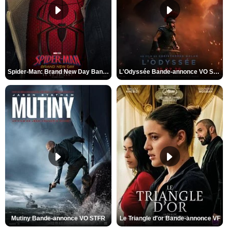
Spider-Man: Brand New Day Bande-annonce VO STFR
L'Odyssée Bande-annonce VO STFR
Mutiny Bande-annonce VO STFR
Le Triangle d'or Bande-annonce VF