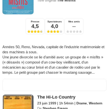
Titre original
The Misfits
Presse
Spectateurs
Mes amis
4,5
4,0
--
Années 50, Reno, Nevada, capitale de l’industrie matrimoniale et
des machines à sous.
Une jeune divorcée se lie d'amitié avec un groupe de « misfits »
(« désaxés ») composé d'un cow-boy vieillissant, d'un
mécanicien au cœur brisé et d'un cavalier de rodéo usé par le
temps. Le petit groupe part chasser le mustang sauvage...
The Hi-Lo Country
23 juin 1999
|
1h 54min
|
Drame
,
Western
De
Stephen Frears