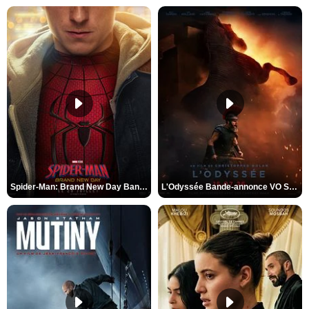
Spider-Man: Brand New Day Bande-annonce VO STFR
L'Odyssée Bande-annonce VO STFR