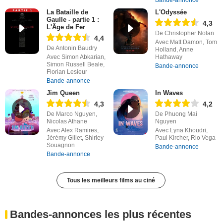
Bande-annonce
La Bataille de
L'Odyssée
Gaulle - partie 1 :
4,3
L'Âge de Fer
De Christopher Nolan
4,4
Avec Matt Damon, Tom
De Antonin Baudry
Holland, Anne
Avec Simon Abkarian,
Hathaway
Simon Russell Beale,
Bande-annonce
Florian Lesieur
Bande-annonce
Jim Queen
In Waves
4,3
4,2
De Marco Nguyen,
De Phuong Mai
Nicolas Athane
Nguyen
Avec Alex Ramires,
Avec Lyna Khoudri,
Jérémy Gillet, Shirley
Paul Kircher, Rio Vega
Souagnon
Bande-annonce
Bande-annonce
Tous les meilleurs films au ciné
Bandes-annonces les plus récentes