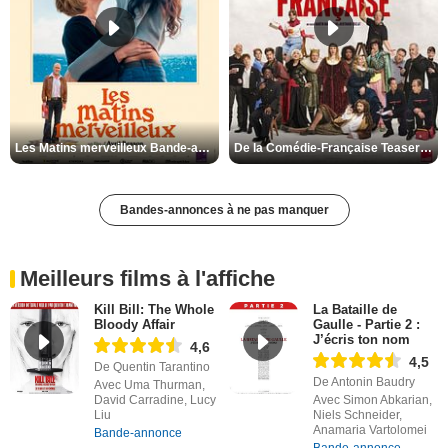
Les Matins merveilleux Bande-annonce VF
De la Comédie-Française Teaser VF
Bandes-annonces à ne pas manquer
Meilleurs films à l'affiche
Kill Bill: The Whole
La Bataille de
Bloody Affair
Gaulle - Partie 2 :
J’écris ton nom
4,6
4,5
De Quentin Tarantino
De Antonin Baudry
Avec Uma Thurman,
David Carradine, Lucy
Avec Simon Abkarian,
Liu
Niels Schneider,
Anamaria Vartolomei
Bande-annonce