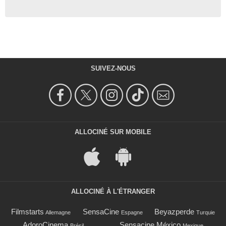
SUIVEZ-NOUS
ALLOCINÉ SUR MOBILE
ALLOCINÉ À L'ÉTRANGER
Filmstarts
SensaCine
Beyazperde
Allemagne
Espagne
Turquie
AdoroCinema
Sensacine México
Brésil
Mexique