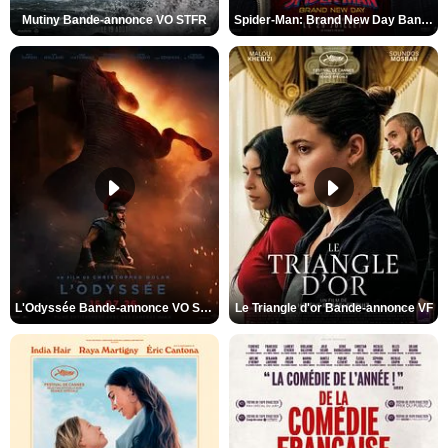
Mutiny Bande-annonce VO STFR
Spider-Man: Brand New Day Bande-annonce VO STFR
L'Odyssée Bande-annonce VO STFR
Le Triangle d'or Bande-annonce VF