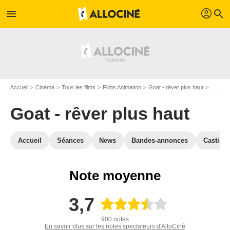
profil
menu
search
Accueil
Cinéma
Tous les films
Films Animation
Goat - rêver plus haut
Critiqu
Goat - rêver plus haut
Accueil
Séances
News
Bandes-annonces
Casting
Note moyenne
3,7
900 notes
En savoir plus sur les notes spectateurs d'AlloCiné