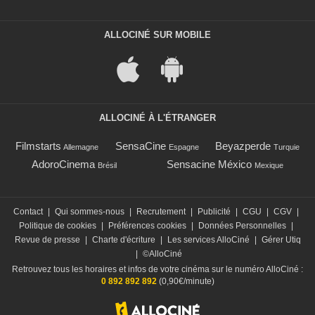
ALLOCINÉ SUR MOBILE
ALLOCINÉ À L'ÉTRANGER
Filmstarts
SensaCine
Beyazperde
Allemagne
Espagne
Turquie
AdoroCinema
Sensacine México
Brésil
Mexique
Contact
|
Qui sommes-nous
|
Recrutement
|
Publicité
|
CGU
|
CGV
|
Politique de cookies
|
Préférences cookies
|
Données Personnelles
|
Revue de presse
|
Charte d'écriture
|
Les services AlloCiné
|
Gérer Utiq
|
©AlloCiné
Retrouvez tous les horaires et infos de votre cinéma sur le numéro AlloCiné :
0 892 892 892
(0,90€/minute)