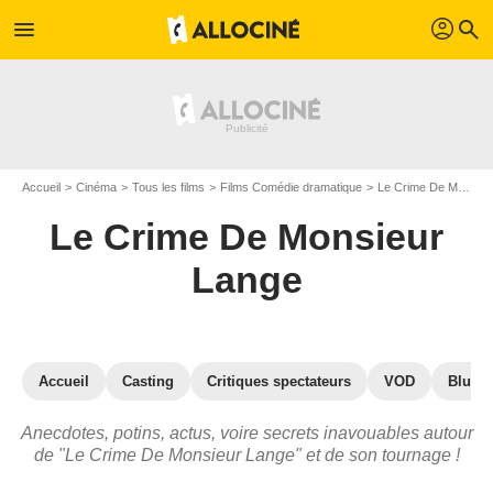
profil
menu
search
Accueil
Cinéma
Tous les films
Films Comédie dramatique
Le Crime De Monsieur Lange
Le Crime De Monsieur
Lange
Accueil
Casting
Critiques spectateurs
VOD
Blu-Ra
Anecdotes, potins, actus, voire secrets inavouables autour
de "Le Crime De Monsieur Lange" et de son tournage !