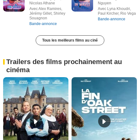
Nicolas Athane
Nguyen
Avec Alex Ramires,
Avec Lyna Khoudri,
Jérémy Gillet, Shirley
Paul Kircher, Rio Vega
Souagnon
Bande-annonce
Bande-annonce
Tous les meilleurs films au ciné
Trailers des films prochainement au
cinéma