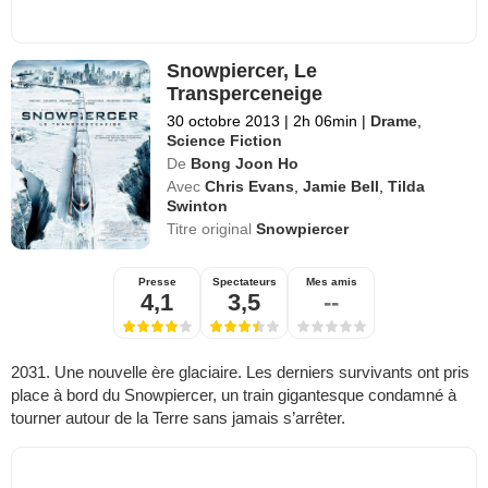
Snowpiercer, Le
Transperceneige
30 octobre 2013
|
2h 06min
|
Drame
,
Science Fiction
De
Bong Joon Ho
Avec
Chris Evans
,
Jamie Bell
,
Tilda
Swinton
Titre original
Snowpiercer
Presse
Spectateurs
Mes amis
4,1
3,5
--
2031. Une nouvelle ère glaciaire. Les derniers survivants ont pris
place à bord du Snowpiercer, un train gigantesque condamné à
tourner autour de la Terre sans jamais s’arrêter.