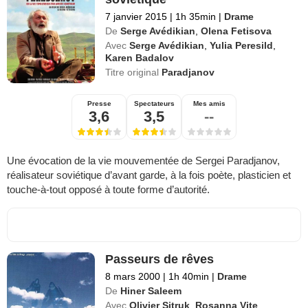
7 janvier 2015
|
1h 35min
|
Drame
De
Serge Avédikian
,
Olena Fetisova
Avec
Serge Avédikian
,
Yulia Peresild
,
Karen Badalov
Titre original
Paradjanov
Presse
Spectateurs
Mes amis
3,6
3,5
--
Une évocation de la vie mouvementée de Sergei Paradjanov,
réalisateur soviétique d’avant garde, à la fois poète, plasticien et
touche-à-tout opposé à toute forme d’autorité.
Passeurs de rêves
8 mars 2000
|
1h 40min
|
Drame
De
Hiner Saleem
Avec
Olivier Sitruk
,
Rosanna Vite