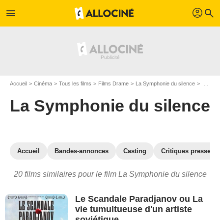
profil
menu
search
Accueil
Cinéma
Tous les films
Films Drame
La Symphonie du silence
Les films similaires à "La Symphonie du silence"
La Symphonie du silence
Accueil
Bandes-annonces
Casting
Critiques presse
20 films similaires pour le film La Symphonie du silence
Le Scandale Paradjanov ou La
vie tumultueuse d'un artiste
soviétique