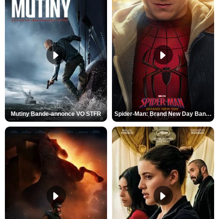
Mutiny Bande-annonce VO STFR
Spider-Man: Brand New Day Bande-annonce VO STFR