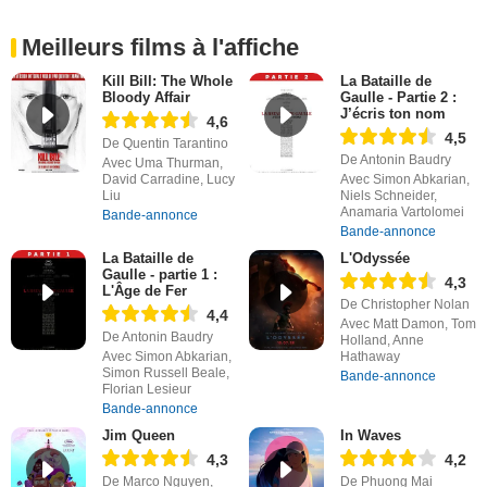
Meilleurs films à l'affiche
Kill Bill: The Whole
La Bataille de
Bloody Affair
Gaulle - Partie 2 :
J’écris ton nom
4,6
4,5
De Quentin Tarantino
De Antonin Baudry
Avec Uma Thurman,
David Carradine, Lucy
Avec Simon Abkarian,
Liu
Niels Schneider,
Anamaria Vartolomei
Bande-annonce
Bande-annonce
La Bataille de
L'Odyssée
Gaulle - partie 1 :
4,3
L'Âge de Fer
De Christopher Nolan
4,4
Avec Matt Damon, Tom
De Antonin Baudry
Holland, Anne
Avec Simon Abkarian,
Hathaway
Simon Russell Beale,
Bande-annonce
Florian Lesieur
Bande-annonce
Jim Queen
In Waves
4,3
4,2
De Marco Nguyen,
De Phuong Mai