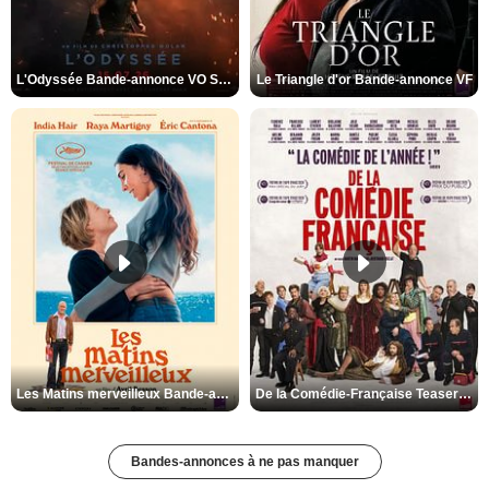
L'Odyssée Bande-annonce VO STFR
Le Triangle d'or Bande-annonce VF
Les Matins merveilleux Bande-annonce VF
De la Comédie-Française Teaser VF
Bandes-annonces à ne pas manquer