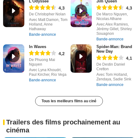
L'Odyssée
Jim Queen
4,3
4,3
De Christopher Nolan
De Marco Nguyen,
Nicolas Athane
Avec Matt Damon, Tom
Holland, Anne
Avec Alex Ramires,
Hathaway
Jérémy Gillet, Shirley
Souagnon
Bande-annonce
Bande-annonce
In Waves
Spider-Man: Brand
New Day
4,2
4,1
De Phuong Mai
Nguyen
De Destin Daniel
Cretton
Avec Lyna Khoudri,
Paul Kircher, Rio Vega
Avec Tom Holland,
Zendaya, Sadie Sink
Bande-annonce
Bande-annonce
Tous les meilleurs films au ciné
Trailers des films prochainement au
cinéma