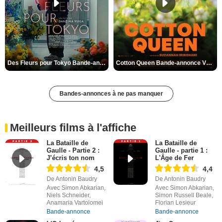
Des Fleurs pour Tokyo Bande-annonce VO STFR
Cotton Queen Bande-annonce VO STFR
Bandes-annonces à ne pas manquer
Meilleurs films à l'affiche
La Bataille de
La Bataille de
Gaulle - Partie 2 :
Gaulle - partie 1 :
J’écris ton nom
L'Âge de Fer
4,5
4,4
De Antonin Baudry
De Antonin Baudry
Avec Simon Abkarian,
Avec Simon Abkarian,
Niels Schneider,
Simon Russell Beale,
Anamaria Vartolomei
Florian Lesieur
Bande-annonce
Bande-annonce