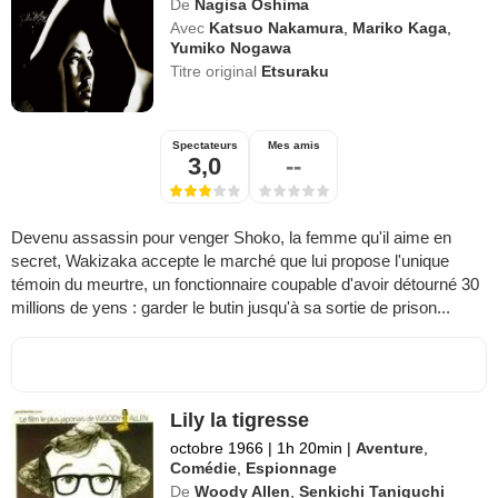
De
Nagisa Oshima
Avec
Katsuo Nakamura
,
Mariko Kaga
,
Yumiko Nogawa
Titre original
Etsuraku
Spectateurs
Mes amis
3,0
--
Devenu assassin pour venger Shoko, la femme qu'il aime en
secret, Wakizaka accepte le marché que lui propose l'unique
témoin du meurtre, un fonctionnaire coupable d'avoir détourné 30
millions de yens : garder le butin jusqu'à sa sortie de prison...
Lily la tigresse
octobre 1966
|
1h 20min
|
Aventure
,
Comédie
,
Espionnage
De
Woody Allen
,
Senkichi Taniguchi