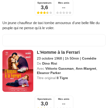
Spectateurs
Mes amis
3,6
--
Un jeune chauffeur de taxi tombe amoureux d'une belle fille du
peuple qui ne pense qu'à le voler.
L'Homme à la Ferrari
23 octobre 1968
|
1h 50min
|
Comédie
De
Dino Risi
Avec
Vittorio Gassman
,
Ann-Margret
,
Eleanor Parker
Titre original
Il Tigre
Spectateurs
Mes amis
3,0
--