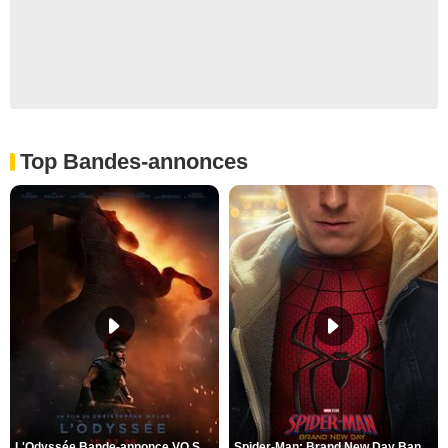
Top Bandes-annonces
L'Odyssée Bande-annonce VO STFR
Spider-Man: Brand New Day Bande-annonce VO STFR