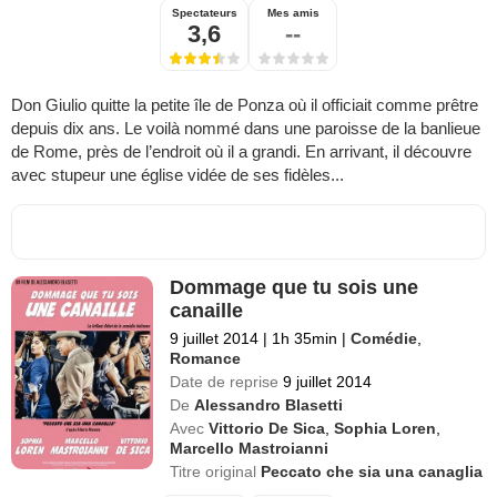
Spectateurs
Mes amis
3,6
--
Don Giulio quitte la petite île de Ponza où il officiait comme prêtre
depuis dix ans. Le voilà nommé dans une paroisse de la banlieue
de Rome, près de l’endroit où il a grandi. En arrivant, il découvre
avec stupeur une église vidée de ses fidèles...
Dommage que tu sois une
canaille
9 juillet 2014
|
1h 35min
|
Comédie
,
Romance
Date de reprise
9 juillet 2014
De
Alessandro Blasetti
Avec
Vittorio De Sica
,
Sophia Loren
,
Marcello Mastroianni
Titre original
Peccato che sia una canaglia