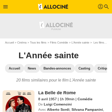
profil
menu
search
Accueil
Cinéma
Tous les films
Films Comédie
L'Année sainte
Les films similaires à "L'Année sainte"
L'Année sainte
Accueil
News
Bandes-annonces
Casting
Critiques
20 films similaires pour le film L'Année sainte
La Belle de Rome
8 avril 1957
|
1h 39min
|
Comédie
De
Luigi Comencini
Avec
Alberto Sordi
,
Silvana Pampanini
,