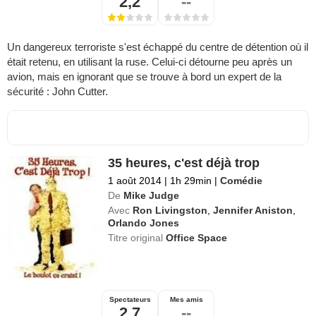
2,2
--
Un dangereux terroriste s'est échappé du centre de détention où il
était retenu, en utilisant la ruse. Celui-ci détourne peu après un
avion, mais en ignorant que se trouve à bord un expert de la
sécurité : John Cutter.
35 heures, c'est déjà trop
1 août 2014
|
1h 29min
|
Comédie
De
Mike Judge
Avec
Ron Livingston
,
Jennifer Aniston
,
Orlando Jones
Titre original
Office Space
Spectateurs
Mes amis
2,7
--