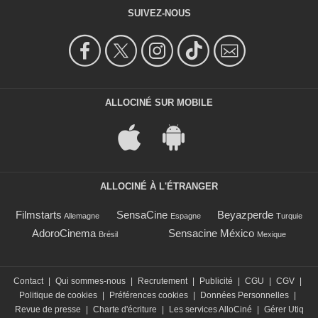
SUIVEZ-NOUS
ALLOCINÉ SUR MOBILE
ALLOCINÉ À L'ÉTRANGER
Filmstarts
SensaCine
Beyazperde
Allemagne
Espagne
Turquie
AdoroCinema
Sensacine México
Brésil
Mexique
Contact
|
Qui sommes-nous
|
Recrutement
|
Publicité
|
CGU
|
CGV
|
Politique de cookies
|
Préférences cookies
|
Données Personnelles
|
Revue de presse
|
Charte d'écriture
|
Les services AlloCiné
|
Gérer Utiq