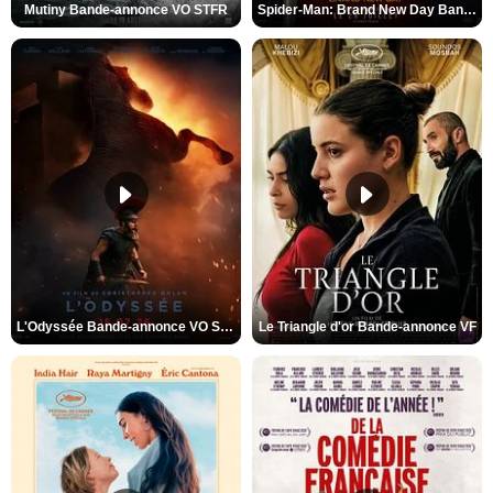
Mutiny Bande-annonce VO STFR
Spider-Man: Brand New Day Bande-annonce VO STFR
L'Odyssée Bande-annonce VO STFR
Le Triangle d'or Bande-annonce VF