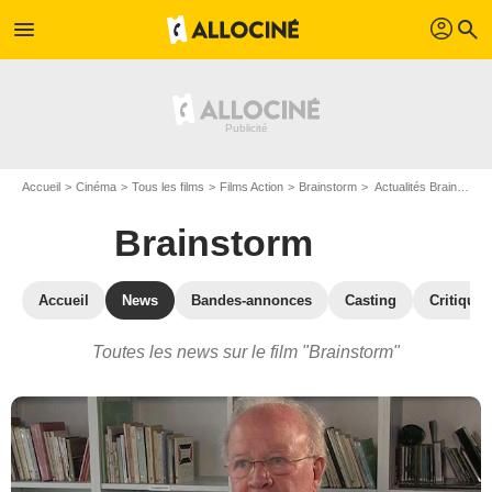
profil
menu
search
Accueil
Cinéma
Tous les films
Films Action
Brainstorm
Actualités Brainstorm
Brainstorm
Accueil
News
Bandes-annonces
Casting
Critiques
Toutes les news sur le film "Brainstorm"