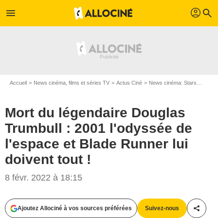
profil
menu
search
Accueil
News cinéma, films et séries TV
Actus Ciné
News cinéma: Stars
Mort d
Mort du légendaire Douglas
Trumbull : 2001 l'odyssée de
l'espace et Blade Runner lui
doivent tout !
8 févr. 2022 à 18:15
AlloCiné
Ajoutez Allociné à vos sources préférées
Suivez-nous
Partag