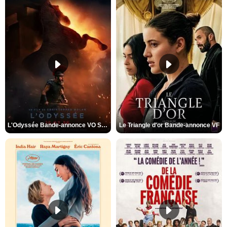
L'Odyssée Bande-annonce VO STFR
Le Triangle d'or Bande-annonce VF