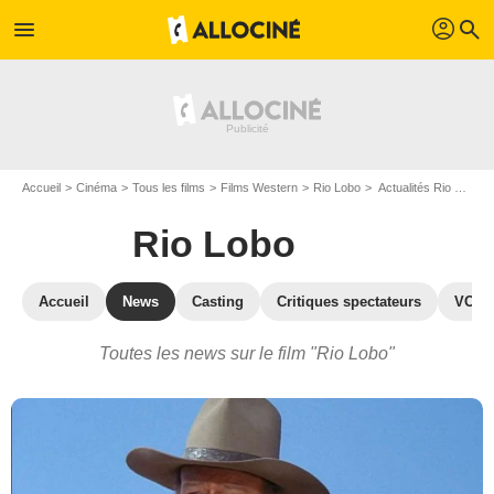
profil
menu
search
Accueil
Cinéma
Tous les films
Films Western
Rio Lobo
Actualités Rio Lobo
Rio Lobo
Accueil
News
Casting
Critiques spectateurs
VOD
Toutes les news sur le film "Rio Lobo"