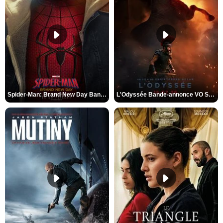
Spider-Man: Brand New Day Bande-annonce VO STFR
L'Odyssée Bande-annonce VO STFR