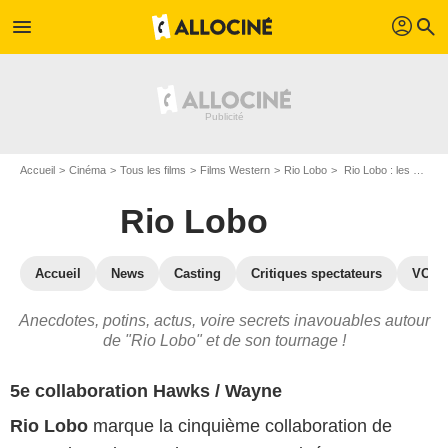
profil
menu
search
Accueil
Cinéma
Tous les films
Films Western
Rio Lobo
Rio Lobo : les secrets du tournage
Rio Lobo
Accueil
News
Casting
Critiques spectateurs
VOD
Anecdotes, potins, actus, voire secrets inavouables autour
de "Rio Lobo" et de son tournage !
5e collaboration Hawks / Wayne
Rio Lobo
marque la cinquième collaboration de