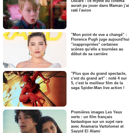
Oscars : ce mythe du cinéma
aurait pu jouer dans Maman j'ai
raté l'avion
"Mon point de vue a changé" :
Florence Pugh juge aujourd'hui
"inappropriées" certaines
scènes qu'elle a tournées au
début de sa carrière
"Plus que du grand spectacle,
c'est du grand art" : noté 4 sur
5, c'est le meilleur film de la
saga Spider-Man live action !
Premières images Les Yeux
verts : un film français
fantastique sur un sujet rare
avec Anamaria Vartolomei et
Sayyid El Alami