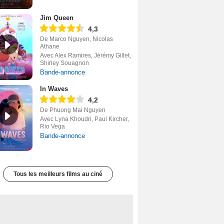
Jim Queen
4,3
De Marco Nguyen, Nicolas
Athane
Avec Alex Ramires, Jérémy Gillet,
Shirley Souagnon
Bande-annonce
In Waves
4,2
De Phuong Mai Nguyen
Avec Lyna Khoudri, Paul Kircher,
Rio Vega
Bande-annonce
Tous les meilleurs films au ciné