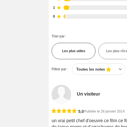
1
0
Trier par :
Les plus utiles
Les plus réc
Filtrer par :
Toutes les notes
Un visiteur
5,0
Publiée le 28 janvier 2014
un vrai petit chef d'oeuvre ce film ce 
de lance pierre et d'arrachages de bou