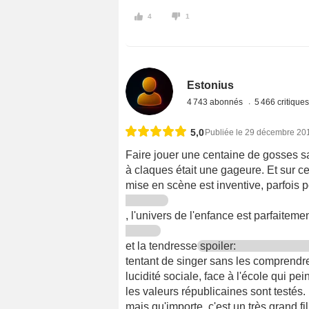
4
1
Estonius
4 743 abonnés
5 466 critique
5,0
Publiée le 29 décembre 20
Faire jouer une centaine de gosses sa
à claques était une gageure. Et sur ce
mise en scène est inventive, parfois 
, l'univers de l'enfance est parfaiteme
et la tendresse
spoiler:
tentant de singer sans les comprendre
lucidité sociale, face à l'école qui pein
les valeurs républicaines sont testés. 
mais qu'importe, c'est un très grand fi