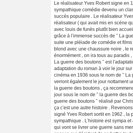
Le réalisateur Yves Robert signe en 1
sympathique comédie devenu un clas
succès populaire . Le réalisateur Yve
réalisateur ( qui avait mis en scéne qu
avec louis de funès plutôt bien accueil
grâce à l'immense succès de " La guerr
suite une pléiade de comédie et films
blond avec une chaussure noire , le r
énormément , on ira tous au paradis , 
La guerre des boutons " est l'adaptat
adaptation du roman à voir le jour su
cinéma en 1936 sous le nom de " La g
verront également le jour nottament un
la guerre des boutons , ça recommenc
jour sous le nom de " la guerre des b
guerre des boutons " réalisé par Chris
ça c'est une autre histoire . Revenons
signé Yves Robert sortit en 1962 , la p
sympathique . L'histoire est sympa e
qui vont se livrer une guerre sans mer