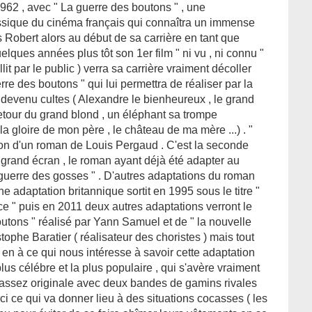
962 , avec " La guerre des boutons " , une
sique du cinéma français qui connaîtra un immense
s Robert alors au début de sa carrière en tant que
elques années plus tôt son 1er film " ni vu , ni connu "
lit par le public ) verra sa carrière vraiment décoller
e des boutons " qui lui permettra de réaliser par la
 devenu cultes ( Alexandre le bienheureux , le grand
etour du grand blond , un éléphant sa trompe
la gloire de mon père , le château de ma mère ...) . "
ion d'un roman de Louis Pergaud . C'est la seconde
r grand écran , le roman ayant déjà été adapter au
uerre des gosses " . D'autres adaptations du roman
e adaptation britannique sortit en 1995 sous le titre "
e " puis en 2011 deux autres adaptations verront le
outons " réalisé par Yann Samuel et de " la nouvelle
tophe Baratier ( réalisateur des choristes ) mais tout
 en à ce qui nous intéresse à savoir cette adaptation
lus célébre et la plus populaire , qui s'avère vraiment
t assez originale avec deux bandes de gamins rivales
ci ce qui va donner lieu à des situations cocasses ( les