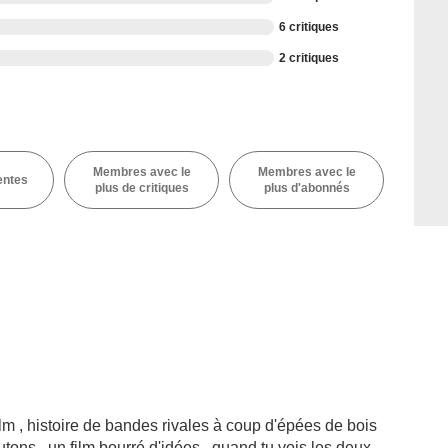
6 critiques
2 critiques
Membres avec le
Membres avec le
entes
plus de critiques
plus d'abonnés
film , histoire de bandes rivales à coup d'épées de bois
tons , un film bourré d'idées , quand tu vois les deux