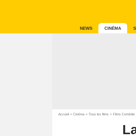
NEWS
CINÉMA
S
Accueil
Cinéma
Tous les films
Films Comédie
L