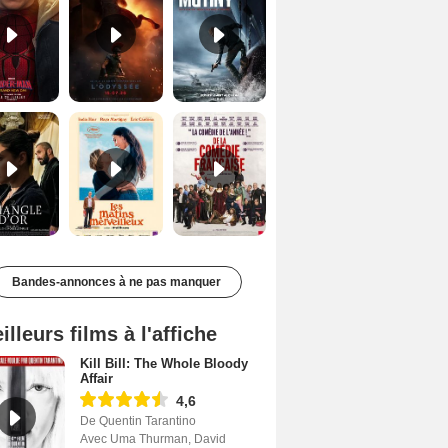
Le Triangle d'or Bande-annonce VF
Les Matins merveilleux Bande-annonce VF
De la Comédie-Française Teaser VF
Bandes-annonces à ne pas manquer
illeurs films à l'affiche
Kill Bill: The Whole Bloody
Affair
4,6
De Quentin Tarantino
Avec Uma Thurman, David