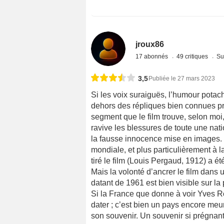
jroux86
17 abonnés
49 critiques
Su
3,5
Publiée le 27 mars 2023
Si les voix suraiguës, l’humour potach
dehors des répliques bien connues prop
segment que le film trouve, selon moi, 
ravive les blessures de toute une nat
la fausse innocence mise en images. 
mondiale, et plus particulièrement à l
tiré le film (Louis Pergaud, 1912) a ét
Mais la volonté d’ancrer le film dans 
datant de 1961 est bien visible sur la 
Si la France que donne à voir Yves Rob
dater ; c’est bien un pays encore meur
son souvenir. Un souvenir si prégnant 