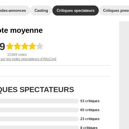
ndes-annonces
Casting
Critiques spectateurs
Critiques pres
te moyenne
,9
15369 notes
 sur les notes spectateurs d'AlloCiné
IQUES SPECTATEURS
53 critiques
65 critiques
23 critiques
8 critiques