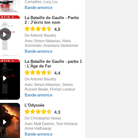
Carradine, Lucy Liu
Bande-annonce
La Bataille de Gaulle - Partie
2 : J’écris ton nom
4,5
De Antonin Baudry
Avec Simon Abkarian, Niels
Schneider, Anamaria Vartolomei
Bande-annonce
La Bataille de Gaulle - partie 1
: L'Âge de Fer
4,4
De Antonin Baudry
Avec Simon Abkarian, Simon
Russell Beale, Florian Lesieur
Bande-annonce
L'Odyssée
4,3
De Christopher Nolan
Avec Matt Damon, Tom Holland,
Anne Hathaway
Bande-annonce