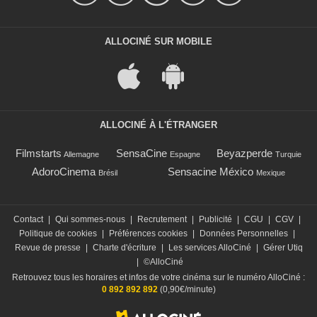
ALLOCINÉ SUR MOBILE
ALLOCINÉ À L'ÉTRANGER
Filmstarts
SensaCine
Beyazperde
Allemagne
Espagne
Turquie
AdoroCinema
Sensacine México
Brésil
Mexique
Contact
|
Qui sommes-nous
|
Recrutement
|
Publicité
|
CGU
|
CGV
|
Politique de cookies
|
Préférences cookies
|
Données Personnelles
|
Revue de presse
|
Charte d'écriture
|
Les services AlloCiné
|
Gérer Utiq
|
©AlloCiné
Retrouvez tous les horaires et infos de votre cinéma sur le numéro AlloCiné :
0 892 892 892
(0,90€/minute)