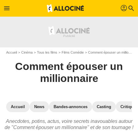
profil
menu
search
Accueil
Cinéma
Tous les films
Films Comédie
Comment épouser un millionnaire
Comment épouser un
millionnaire
Accueil
News
Bandes-annonces
Casting
Critiques
Anecdotes, potins, actus, voire secrets inavouables autour
de "Comment épouser un millionnaire" et de son tournage !