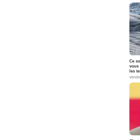
Ce so
vous 
les t
vendr