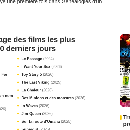
loyé une première fois dans
Généalogies d'un
age des films les plus
0 derniers jours
Le Passage
(2024)
I Want Your Sex
(2026)
e Fer
Toy Story 5
(2026)
The Last Viking
(2025)
La Chaleur
(2026)
 ton nom
Des Minions et des monstres
(2026)
In Waves
(2026)
026)
Jim Queen
(2026)
Tr
Sur la route d'Omaha
(2025)
pr
Supergirl
(2026)