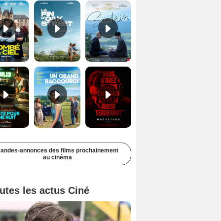
Juste pour une nuit Bande-annonce VO STFR
Un grand raccourci Bande-annonce VF
Undertone Bande-annonce VO STFR
andes-annonces des films prochainement
au cinéma
utes les actus Ciné