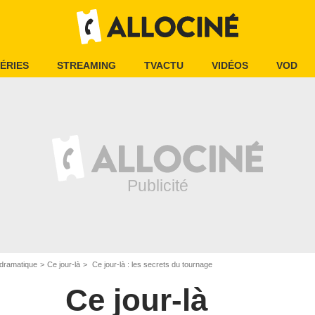
ÉRIES
STREAMING
TVACTU
VIDÉOS
VOD
dramatique
Ce jour-là
Ce jour-là : les secrets du tournage
Ce jour-là