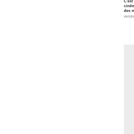
C'est
ciném
des m
vendr