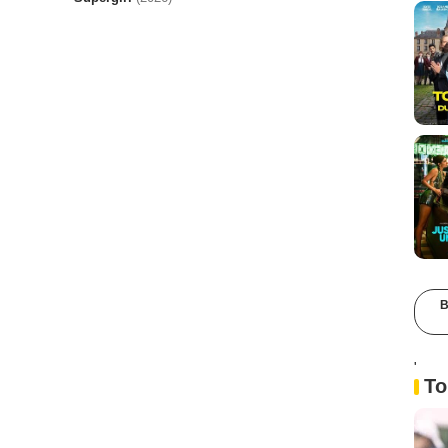
B
'
To