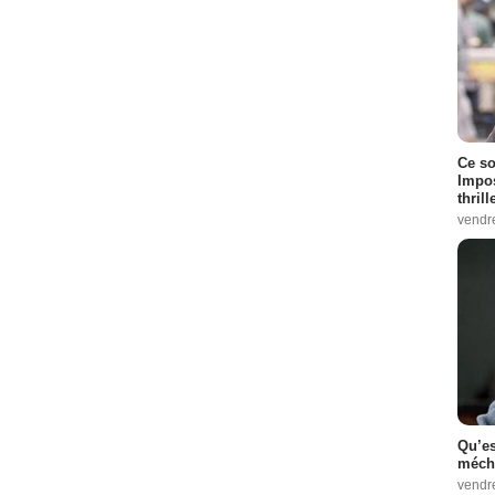
Ce so
Impos
thrill
vendr
Qu’es
méch
vendr