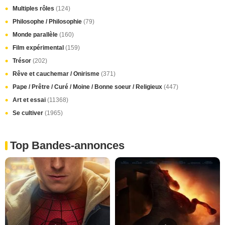
Multiples rôles
(124)
Philosophe / Philosophie
(79)
Monde parallèle
(160)
Film expérimental
(159)
Trésor
(202)
Rêve et cauchemar / Onirisme
(371)
Pape / Prêtre / Curé / Moine / Bonne soeur / Religieux
(447)
Art et essai
(11368)
Se cultiver
(1965)
Top Bandes-annonces