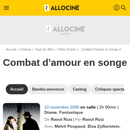
profil
menu
search
Accueil
Cinéma
Tous les films
Films Drame
Combat d'amour en songe de Raoul Ruiz
Combat d'amour en songe
Accueil
Bandes-annonces
Casting
Critiques spectateu
22 novembre 2000
en salle
|
2h 00min
|
Drame
,
Fantastique
De
Raoul Ruiz
Par
Raoul Ruiz
|
Avec
Melvil Poupaud
,
Elsa Zylberstein
,