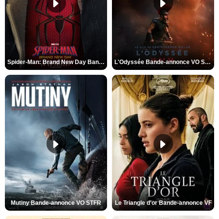
Spider-Man: Brand New Day Bande-annonce VO STFR
L'Odyssée Bande-annonce VO STFR
Mutiny Bande-annonce VO STFR
Le Triangle d'or Bande-annonce VF