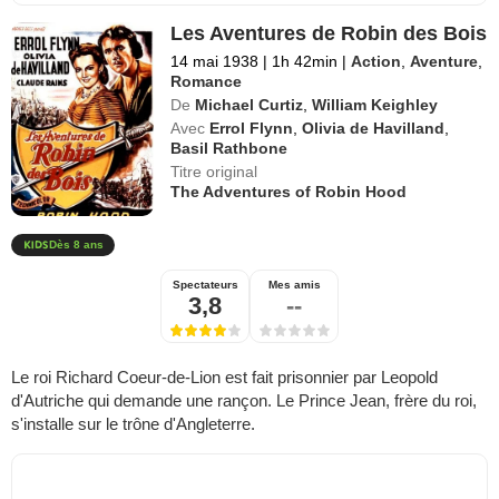
Les Aventures de Robin des Bois
14 mai 1938
|
1h 42min
|
Action
,
Aventure
,
Romance
De
Michael Curtiz
,
William Keighley
Avec
Errol Flynn
,
Olivia de Havilland
,
Basil Rathbone
Titre original
The Adventures of Robin Hood
Dès 8 ans
Spectateurs
Mes amis
3,8
--
Le roi Richard Coeur-de-Lion est fait prisonnier par Leopold
d'Autriche qui demande une rançon. Le Prince Jean, frère du roi,
s'installe sur le trône d'Angleterre.