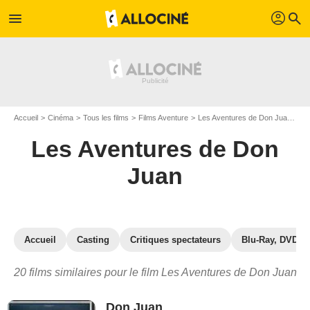
profil
menu
search
Accueil
Cinéma
Tous les films
Films Aventure
Les Aventures de Don Juan
Le
Les Aventures de Don
Juan
Accueil
Casting
Critiques spectateurs
Blu-Ray, DVD
20 films similaires pour le film Les Aventures de Don Juan
Don Juan