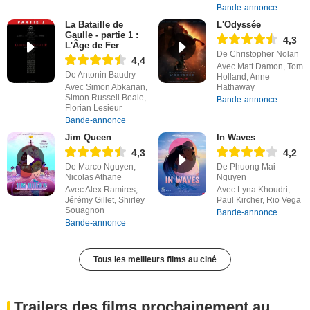
Bande-annonce
La Bataille de
L'Odyssée
Gaulle - partie 1 :
4,3
L'Âge de Fer
De Christopher Nolan
4,4
Avec Matt Damon, Tom
De Antonin Baudry
Holland, Anne
Avec Simon Abkarian,
Hathaway
Simon Russell Beale,
Bande-annonce
Florian Lesieur
Bande-annonce
Jim Queen
In Waves
4,3
4,2
De Marco Nguyen,
De Phuong Mai
Nicolas Athane
Nguyen
Avec Alex Ramires,
Avec Lyna Khoudri,
Jérémy Gillet, Shirley
Paul Kircher, Rio Vega
Souagnon
Bande-annonce
Bande-annonce
Tous les meilleurs films au ciné
Trailers des films prochainement au