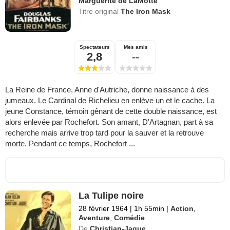
Marguerite de LaMotte
Titre original
The Iron Mask
Spectateurs
Mes amis
2,8
--
La Reine de France, Anne d'Autriche, donne naissance à des
jumeaux. Le Cardinal de Richelieu en enlève un et le cache. La
jeune Constance, témoin gênant de cette double naissance, est
alors enlevée par Rochefort. Son amant, D'Artagnan, part à sa
recherche mais arrive trop tard pour la sauver et la retrouve
morte. Pendant ce temps, Rochefort ...
La Tulipe noire
28 février 1964
|
1h 55min
|
Action
,
Aventure
,
Comédie
De
Christian-Jaque