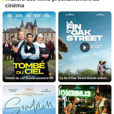
cinéma
Tombé du ciel Bande-annonce VF
La fin d’Oak Street Bande-annonce VO STFR