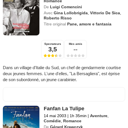
Romance
De
Luigi Comencini
Avec
Gina Lollobrigida
,
Vittorio De Sica
,
Roberto Risso
Titre original
Pane, amore e fantasia
Spectateurs
Mes amis
3,5
--
Dans un village d'Italie du Sud, un chef de gendarmerie courtise
deux jeunes femmes. L'une d'elles, "La Bersagliera", est éprise
de son subordonné, un jeune carabinier.
Fanfan La Tulipe
14 mai 2003
|
1h 35min
|
Aventure
,
Comédie
,
Romance
De
Gérard Krawczyk