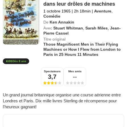
dans leur drôles de machines
1 octobre 1965
|
2h 18min
|
Aventure
,
Comédie
De
Ken Annakin
Avec
Stuart Whitman
,
Sarah Miles
,
Jean-
Pierre Cassel
Titre original
Those Magnificent Men in Their Flying
Machines or How I Flew from London to
Paris in 25 Hours 11 Minutes
Dès 8 ans
Spectateurs
Mes amis
3,7
--
Un grand journal britannique organise une course aérienne entre
Londres et Paris. Dix mille livres Sterling de récompense pour
l'heureux gagnant!