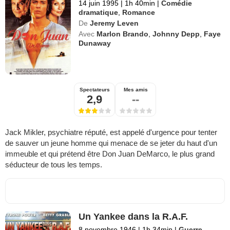
14 juin 1995
|
1h 40min
|
Comédie
dramatique
,
Romance
De
Jeremy Leven
Avec
Marlon Brando
,
Johnny Depp
,
Faye
Dunaway
Spectateurs
Mes amis
2,9
--
Jack Mikler, psychiatre réputé, est appelé d'urgence pour tenter
de sauver un jeune homme qui menace de se jeter du haut d'un
immeuble et qui prétend être Don Juan DeMarco, le plus grand
séducteur de tous les temps.
Un Yankee dans la R.A.F.
8 novembre 1946
|
1h 34min
|
Guerre
,