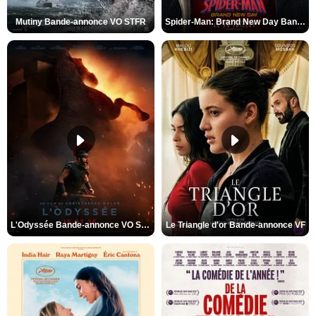
Mutiny Bande-annonce VO STFR
Spider-Man: Brand New Day Bande-annonce VO STFR
L'Odyssée Bande-annonce VO STFR
Le Triangle d'or Bande-annonce VF