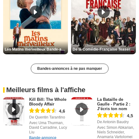
Les Matins merveilleux Bande-annonce VF
De la Comédie-Française Teaser VF
Bandes-annonces à ne pas manquer
Meilleurs films à l'affiche
Kill Bill: The Whole
La Bataille de
Bloody Affair
Gaulle - Partie 2 :
J’écris ton nom
4,6
4,5
De Quentin Tarantino
De Antonin Baudry
Avec Uma Thurman,
David Carradine, Lucy
Avec Simon Abkarian,
Liu
Niels Schneider,
Anamaria Vartolomei
Bande-annonce