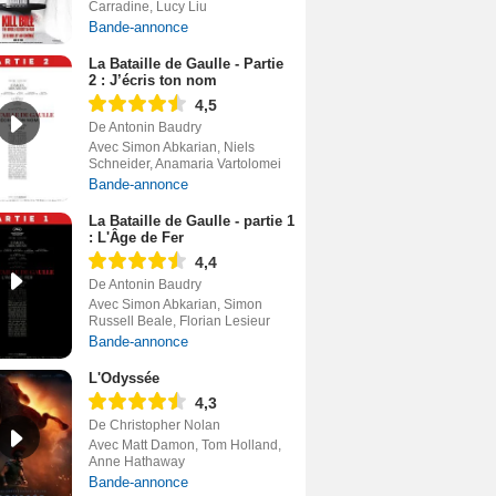
Carradine, Lucy Liu
Bande-annonce
La Bataille de Gaulle - Partie
2 : J’écris ton nom
4,5
De Antonin Baudry
Avec Simon Abkarian, Niels
Schneider, Anamaria Vartolomei
Bande-annonce
La Bataille de Gaulle - partie 1
: L'Âge de Fer
4,4
De Antonin Baudry
Avec Simon Abkarian, Simon
Russell Beale, Florian Lesieur
Bande-annonce
L'Odyssée
4,3
De Christopher Nolan
Avec Matt Damon, Tom Holland,
Anne Hathaway
Bande-annonce