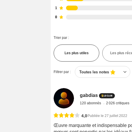
1
0
Trier par :
Les plus utiles
Les plus réc
Filtrer par :
Toutes les notes
gabdias
120 abonnés
2 026 critiques
4,0
Publiée le 27 juillet 2022
Œuvre marquante et indispensable pou
mœurs sont pervertis par les idéaux f