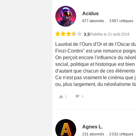
Acidus
877 abonnés
3 957 critiques
3,5
Publiée le 21 août 2016
Lauréat de l'Ours d'Or et de l'Oscar d
Finzi-Contini" est une romance poigna
On perçoit encore l'influence du néoré
social, politique et historique est bi
d'autant que chacun de ces éléments 
Ce n'est pas vraiment le cinéma que j'
ou, plus largement, du néoréalisme ita
1
0
Agnes L.
231 abonnés
2 032 critiques