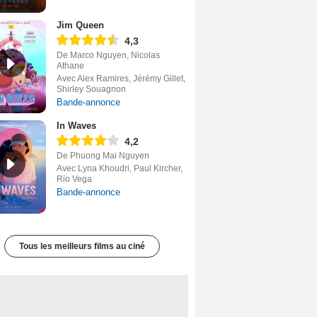
Jim Queen
4,3
De Marco Nguyen, Nicolas
Athane
Avec Alex Ramires, Jérémy Gillet,
Shirley Souagnon
Bande-annonce
In Waves
4,2
De Phuong Mai Nguyen
Avec Lyna Khoudri, Paul Kircher,
Rio Vega
Bande-annonce
Tous les meilleurs films au ciné