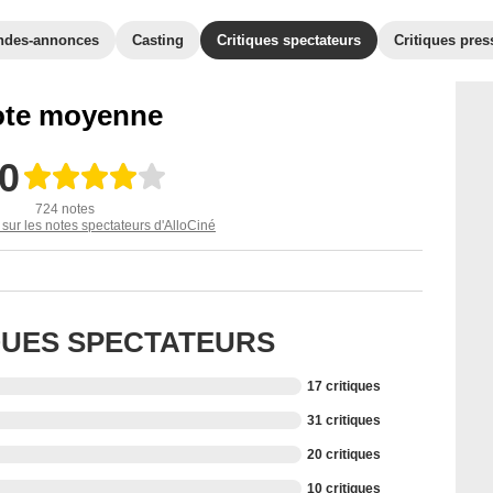
ndes-annonces
Casting
Critiques spectateurs
Critiques pres
te moyenne
,0
724 notes
 sur les notes spectateurs d'AlloCiné
IQUES SPECTATEURS
17 critiques
31 critiques
20 critiques
10 critiques