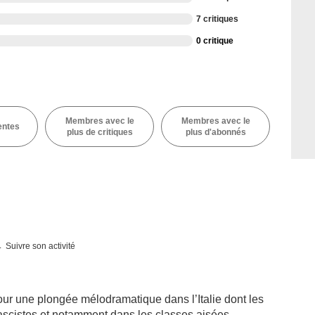
7 critiques
0 critique
Membres avec le
Membres avec le
entes
plus de critiques
plus d'abonnés
Suivre son activité
r une plongée mélodramatique dans l’Italie dont les
ascistes et notamment dans les classes aisées.