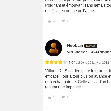
Poignant et émouvant sans jamais to
et efficace comme on l’aime.
1
0
NeoLain
5 896 abonnés
4 743 critique
4,0
Publiée le 19 janvier 2012
Vittorio De Sica démontre le drame d
efficace. Tour à tour plus on avance e
non échappatoire. Celle aussi d'un h
restera une impasse.
1
0