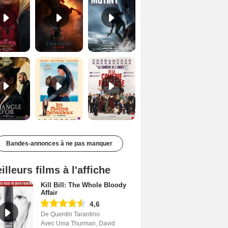
Le Triangle d'or Bande-annonce VF
Les Matins merveilleux Bande-annonce VF
De la Comédie-Française Teaser VF
Bandes-annonces à ne pas manquer
illeurs films à l'affiche
Kill Bill: The Whole Bloody
Affair
4,6
De Quentin Tarantino
Avec Uma Thurman, David