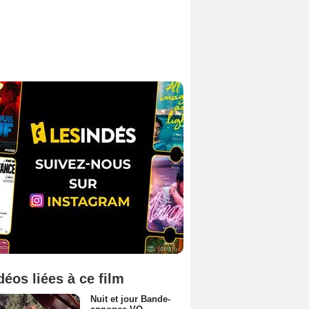
déos liées à ce film
Nuit et jour Bande-