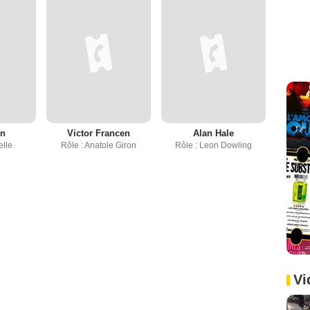
en
Victor Francen
Alan Hale
elle
Rôle : Anatole Giron
Rôle : Leon Dowling
Vi