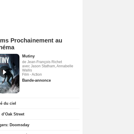
lms Prochainement au
néma
Mutiny
de Jean-François Richet
avec Jason Statham, Annabelle
Wallis
Film - Action
Bande-annonce
 du ciel
n d’Oak Street
gers: Doomsday