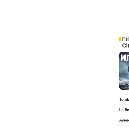
Fi
Ci
Tombé
La fi
Aven