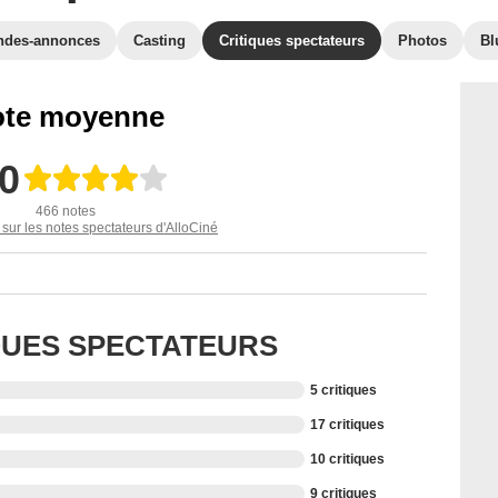
ndes-annonces
Casting
Critiques spectateurs
Photos
Bl
te moyenne
,0
466 notes
 sur les notes spectateurs d'AlloCiné
IQUES SPECTATEURS
5 critiques
17 critiques
10 critiques
9 critiques