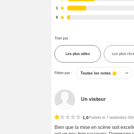
1
0
Trier par :
Les plus utiles
Les plus réc
Filtrer par :
Toutes les notes
Un visiteur
1,0
Publiée le 7 septembre 20
Bien que la mise en scène soit excelle
est un peu trop raccourci. Dommage ca