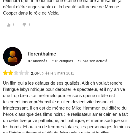
retiendra que l'introduction, une scène de filature amusante (à
défaut d'être angoissante) et la beauté sulfureuse de Maxine
Cooper dans le rôle de Velda
8
3
florentbalme
87 abonnés
516 critiques
Suivre son activité
2,0
Publiée le 3 mars 2011
Un film qui a les défauts de ses qualités. Aldrich voulait rendre
l'intrigue labyrinthique pour dérouter le spectateur, et il n'y arrive
que trop bien : ce méli-mélo policier sans queue ni tête est
tellement incompréhensible qu'il en devient vite lassant et
inintéressant. Il en est de même de Mike Hammer, qui diffère du
héros classique des films noirs ; le réalisateur américain en a fait
un détective privé pathétique, antipathique, et même sadique sur
les bords. Et au lieu de femmes fatales, les personnages féminins
de l'intrigue tiennent plutôt de faire-valoir plats et inutiles.