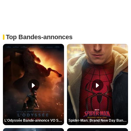
Top Bandes-annonces
L'Odyssée Bande-annonce VO STFR
Spider-Man: Brand New Day Bande-annonce VO STFR