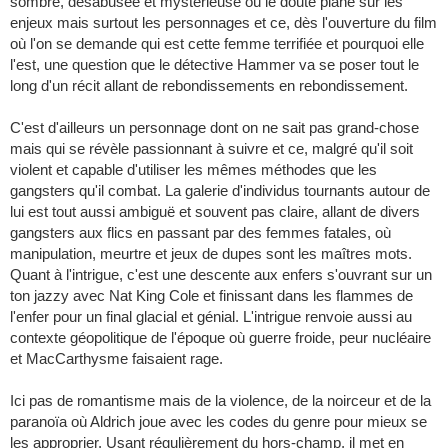
sombre, désabusée et mystérieuse où le doute plane sur les
enjeux mais surtout les personnages et ce, dès l'ouverture du film
où l'on se demande qui est cette femme terrifiée et pourquoi elle
l'est, une question que le détective Hammer va se poser tout le
long d'un récit allant de rebondissements en rebondissement.
C'est d'ailleurs un personnage dont on ne sait pas grand-chose
mais qui se révèle passionnant à suivre et ce, malgré qu'il soit
violent et capable d'utiliser les mêmes méthodes que les
gangsters qu'il combat. La galerie d'individus tournants autour de
lui est tout aussi ambiguë et souvent pas claire, allant de divers
gangsters aux flics en passant par des femmes fatales, où
manipulation, meurtre et jeux de dupes sont les maîtres mots.
Quant à l'intrigue, c'est une descente aux enfers s'ouvrant sur un
ton jazzy avec Nat King Cole et finissant dans les flammes de
l'enfer pour un final glacial et génial. L'intrigue renvoie aussi au
contexte géopolitique de l'époque où guerre froide, peur nucléaire
et MacCarthysme faisaient rage.
Ici pas de romantisme mais de la violence, de la noirceur et de la
paranoïa où Aldrich joue avec les codes du genre pour mieux se
les approprier. Usant régulièrement du hors-champ, il met en