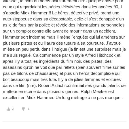
vitesse", le nom du héros doit surement dire quelque chose pour
ceux qui regardaient les séries télévisées dans les années 90, il
s'appelle Mick Hammer !! Le héros, détective privé, prend une
auto-stoppeuse dans sa décapotable, celle-ci s'est échappé d'un
asile de fous par la police et révèle des informations personnelles
sur un complot contre elle avant de mourir dans un accident,
Hammer sort indemne mais il mène l'enquète qui lui amènera sur
plusieurs pistes et ou il aura des tueurs à sa poursuite. J'avoue
m'ètre un peu perdu dans l'intrigue (la fin est une surprise) mais je
me suis régalé. Ca commence par un style Alfred Hitchcock et
après il y a tout les ingrédients du film noir, des pistes, des
assassins qu'on ne voit que par reflets (bien souvent filmé sur les
pas de talons de chaussures) et puis un héros décomplexé qui
boit beaucoup mais très futé. Il y a de jolies femmes et voitures
dans ce film (rire). Robert Aldrich confirmait ses grands talents de
metteur en scène dans plusieurs genres. Ralph Meeker est
excellent en Mick Hammer. Un long métrage à ne pas manquer.
2
1