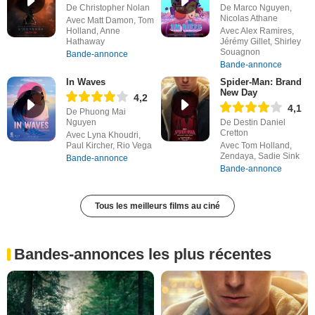
De Christopher Nolan
De Marco Nguyen,
Nicolas Athane
Avec Matt Damon, Tom
Holland, Anne
Avec Alex Ramires,
Hathaway
Jérémy Gillet, Shirley
Souagnon
Bande-annonce
Bande-annonce
In Waves
Spider-Man: Brand
New Day
4,2
4,1
De Phuong Mai
Nguyen
De Destin Daniel
Cretton
Avec Lyna Khoudri,
Paul Kircher, Rio Vega
Avec Tom Holland,
Zendaya, Sadie Sink
Bande-annonce
Bande-annonce
Tous les meilleurs films au ciné
Bandes-annonces les plus récentes