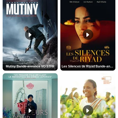
Mutiny Bande-annonce VO STFR
Les Silences de Riyad Bande-annonce VO STFR