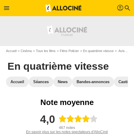
profil
menu
search
Accueil
Cinéma
Tous les films
Films Policier
En quatrième vitesse
Avis sur En quatrième vitesse
En quatrième vitesse
Accueil
Séances
News
Bandes-annonces
Casting
Note moyenne
4,0
467 notes
En savoir plus sur les notes spectateurs d'AlloCiné