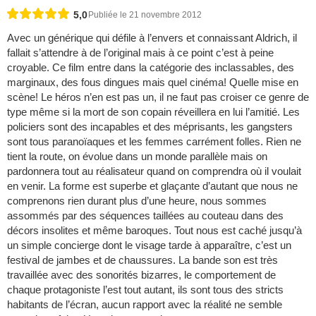
5,0
Publiée le 21 novembre 2012
Avec un générique qui défile à l’envers et connaissant Aldrich, il
fallait s’attendre à de l’original mais à ce point c’est à peine
croyable. Ce film entre dans la catégorie des inclassables, des
marginaux, des fous dingues mais quel cinéma! Quelle mise en
scène! Le héros n’en est pas un, il ne faut pas croiser ce genre de
type même si la mort de son copain réveillera en lui l’amitié. Les
policiers sont des incapables et des méprisants, les gangsters
sont tous paranoïaques et les femmes carrément folles. Rien ne
tient la route, on évolue dans un monde parallèle mais on
pardonnera tout au réalisateur quand on comprendra où il voulait
en venir. La forme est superbe et glaçante d’autant que nous ne
comprenons rien durant plus d’une heure, nous sommes
assommés par des séquences taillées au couteau dans des
décors insolites et même baroques. Tout nous est caché jusqu’à
un simple concierge dont le visage tarde à apparaître, c’est un
festival de jambes et de chaussures. La bande son est très
travaillée avec des sonorités bizarres, le comportement de
chaque protagoniste l’est tout autant, ils sont tous des stricts
habitants de l’écran, aucun rapport avec la réalité ne semble