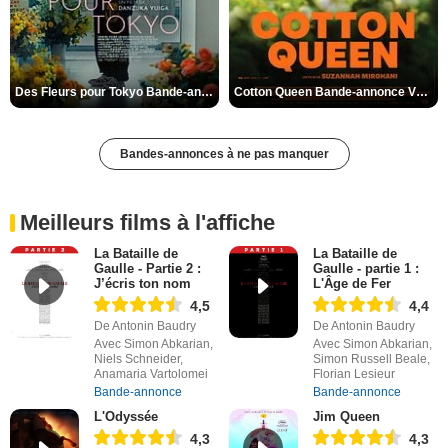
Des Fleurs pour Tokyo Bande-annonce VO STFR
Cotton Queen Bande-annonce VO STFR
Bandes-annonces à ne pas manquer
Meilleurs films à l'affiche
La Bataille de
La Bataille de
Gaulle - Partie 2 :
Gaulle - partie 1 :
J’écris ton nom
L'Âge de Fer
4,5
4,4
De Antonin Baudry
De Antonin Baudry
Avec Simon Abkarian,
Avec Simon Abkarian,
Niels Schneider,
Simon Russell Beale,
Anamaria Vartolomei
Florian Lesieur
Bande-annonce
Bande-annonce
L'Odyssée
Jim Queen
4,3
4,3