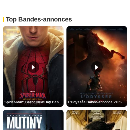
Top Bandes-annonces
Spider-Man: Brand New Day Bande-annonce VO STFR
L'Odyssée Bande-annonce VO STFR