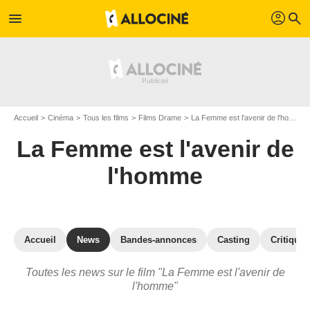
profil
menu
search
Accueil
Cinéma
Tous les films
Films Drame
La Femme est l'avenir de l'homme
La Femme est l'avenir de
l'homme
Accueil
News
Bandes-annonces
Casting
Critiques
Toutes les news sur le film "La Femme est l'avenir de
l'homme"