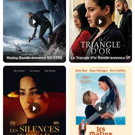
Mutiny Bande-annonce VO STFR
Le Triangle d'or Bande-annonce VF