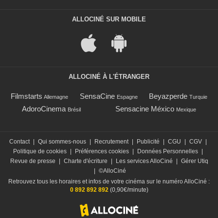
ALLOCINÉ SUR MOBILE
ALLOCINÉ À L'ÉTRANGER
Filmstarts
SensaCine
Beyazperde
Allemagne
Espagne
Turquie
AdoroCinema
Sensacine México
Brésil
Mexique
Contact
|
Qui sommes-nous
|
Recrutement
|
Publicité
|
CGU
|
CGV
|
Politique de cookies
|
Préférences cookies
|
Données Personnelles
|
Revue de presse
|
Charte d'écriture
|
Les services AlloCiné
|
Gérer Utiq
|
©AlloCiné
Retrouvez tous les horaires et infos de votre cinéma sur le numéro AlloCiné :
0 892 892 892
(0,90€/minute)