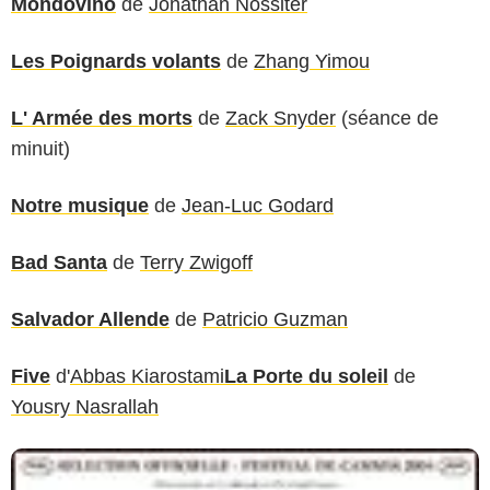
Mondovino
de
Jonathan Nossiter
Les Poignards volants
de
Zhang Yimou
L' Armée des morts
de
Zack Snyder
(séance de
minuit)
Notre musique
de
Jean-Luc Godard
Bad Santa
de
Terry Zwigoff
Salvador Allende
de
Patricio Guzman
Five
d'
Abbas Kiarostami
La Porte du soleil
de
Yousry Nasrallah