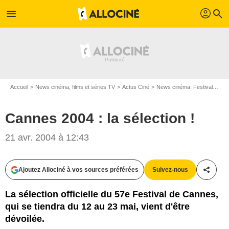
profil
menu
search
Accueil
News cinéma, films et séries TV
Actus Ciné
News cinéma: Festivals
Ca
Cannes 2004 : la sélection !
21 avr. 2004 à 12:43
Ajoutez Allociné à vos sources préférées
Suivez-nous
Partag
La sélection officielle du 57e Festival de Cannes,
qui se tiendra du 12 au 23 mai, vient d'être
dévoilée.