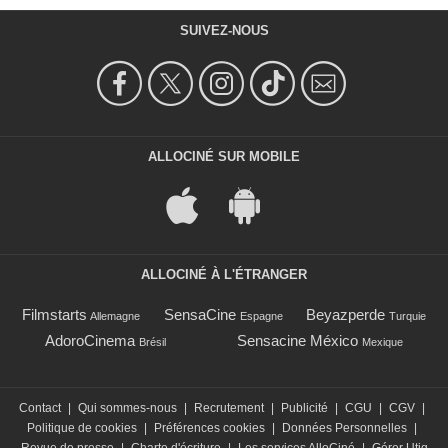
SUIVEZ-NOUS
ALLOCINÉ SUR MOBILE
ALLOCINÉ À L'ÉTRANGER
Filmstarts
SensaCine
Beyazperde
Allemagne
Espagne
Turquie
AdoroCinema
Sensacine México
Brésil
Mexique
Contact
|
Qui sommes-nous
|
Recrutement
|
Publicité
|
CGU
|
CGV
|
Politique de cookies
|
Préférences cookies
|
Données Personnelles
|
Revue de presse
|
Charte d'écriture
|
Les services AlloCiné
|
Gérer Utiq