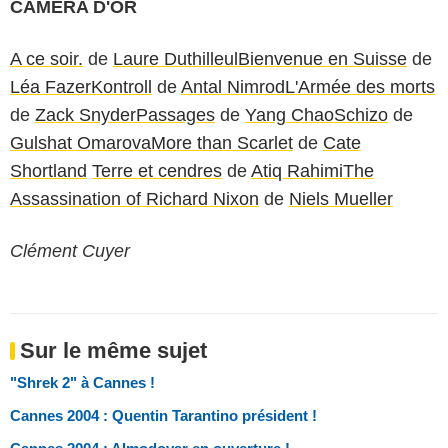
CAMERA D'OR
A ce soir.
de
Laure Duthilleul
Bienvenue en Suisse
de
Léa Fazer
Kontroll
de
Antal Nimrod
L'Armée des morts
de
Zack Snyder
Passages
de
Yang Chao
Schizo
de
Gulshat Omarova
More than Scarlet
de
Cate
Shortland
Terre et cendres
de
Atiq Rahimi
The
Assassination of Richard Nixon
de
Niels Mueller
Clément Cuyer
Sur le même sujet
"Shrek 2" à Cannes !
Cannes 2004 : Quentin Tarantino président !