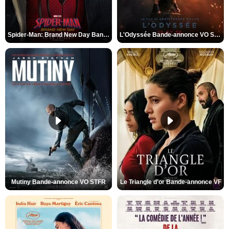
Spider-Man: Brand New Day Bande-annonce VO STFR
L'Odyssée Bande-annonce VO STFR
Mutiny Bande-annonce VO STFR
Le Triangle d'or Bande-annonce VF