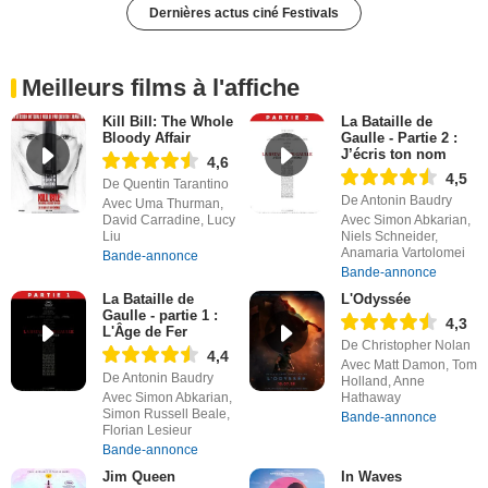
Dernières actus ciné Festivals
Meilleurs films à l'affiche
Kill Bill: The Whole
La Bataille de
Bloody Affair
Gaulle - Partie 2 :
J’écris ton nom
4,6
4,5
De Quentin Tarantino
De Antonin Baudry
Avec Uma Thurman,
David Carradine, Lucy
Avec Simon Abkarian,
Liu
Niels Schneider,
Anamaria Vartolomei
Bande-annonce
Bande-annonce
La Bataille de
L'Odyssée
Gaulle - partie 1 :
4,3
L'Âge de Fer
De Christopher Nolan
4,4
Avec Matt Damon, Tom
De Antonin Baudry
Holland, Anne
Avec Simon Abkarian,
Hathaway
Simon Russell Beale,
Bande-annonce
Florian Lesieur
Bande-annonce
Jim Queen
In Waves