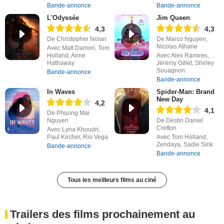
Bande-annonce
Bande-annonce
L'Odyssée
Jim Queen
4,3
4,3
De Christopher Nolan
De Marco Nguyen,
Nicolas Athane
Avec Matt Damon, Tom
Holland, Anne
Avec Alex Ramires,
Hathaway
Jérémy Gillet, Shirley
Souagnon
Bande-annonce
Bande-annonce
In Waves
Spider-Man: Brand
New Day
4,2
4,1
De Phuong Mai
Nguyen
De Destin Daniel
Cretton
Avec Lyna Khoudri,
Paul Kircher, Rio Vega
Avec Tom Holland,
Zendaya, Sadie Sink
Bande-annonce
Bande-annonce
Tous les meilleurs films au ciné
Trailers des films prochainement au