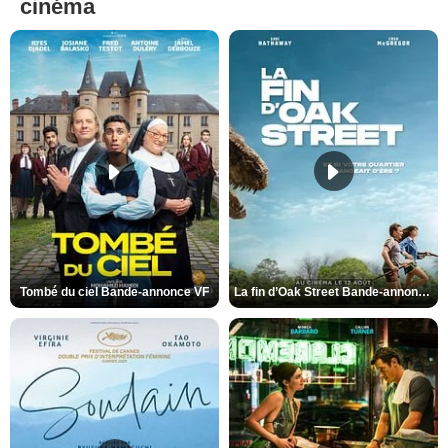
cinéma
Tombé du ciel Bande-annonce VF
La fin d’Oak Street Bande-annonce VO STFR