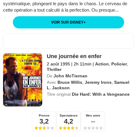
systématique, plongeant le pays dans le chaos. Le cerveau de
cette opération a tout calculé à la perfection. Ou presque...
VOIR SUR DISNEY
+
Une journée en enfer
2 août 1995
|
2h 11min
|
Action
,
Policier
,
Thriller
De
John McTiernan
Avec
Bruce Willis
,
Jeremy Irons
,
Samuel
L. Jackson
Titre original
Die Hard: With a Vengeance
Presse
Spectateurs
Mes amis
3,2
4,2
--