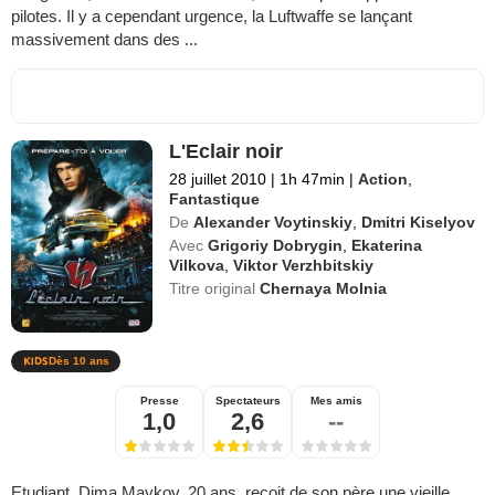
pilotes. Il y a cependant urgence, la Luftwaffe se lançant
massivement dans des ...
L'Eclair noir
28 juillet 2010
|
1h 47min
|
Action
,
Fantastique
De
Alexander Voytinskiy
,
Dmitri Kiselyov
Avec
Grigoriy Dobrygin
,
Ekaterina
Vilkova
,
Viktor Verzhbitskiy
Titre original
Chernaya Molnia
Dès 10 ans
Presse
Spectateurs
Mes amis
1,0
2,6
--
Etudiant, Dima Maykov, 20 ans, reçoit de son père une vieille