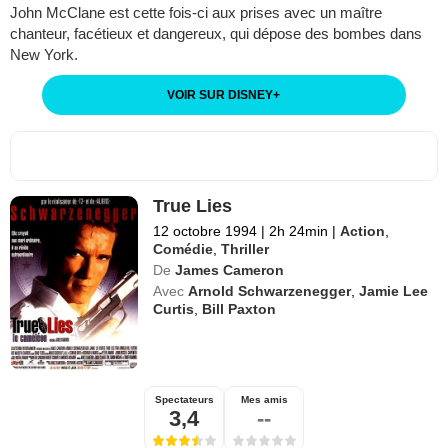
John McClane est cette fois-ci aux prises avec un maître
chanteur, facétieux et dangereux, qui dépose des bombes dans
New York.
VOIR SUR DISNEY
+
True Lies
12 octobre 1994
|
2h 24min
|
Action
,
Comédie
,
Thriller
De
James Cameron
Avec
Arnold Schwarzenegger
,
Jamie Lee
Curtis
,
Bill Paxton
Spectateurs
Mes amis
3,4
--