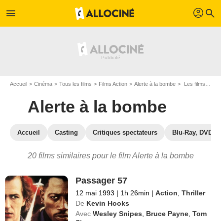
profil
menu
search
Accueil
Cinéma
Tous les films
Films Action
Alerte à la bombe
Les films similaires à "Alerte à la bombe"
Alerte à la bombe
Accueil
Casting
Critiques spectateurs
Blu-Ray, DVD
20 films similaires pour le film Alerte à la bombe
Passager 57
12 mai 1993
|
1h 26min
|
Action
,
Thriller
De
Kevin Hooks
Avec
Wesley Snipes
,
Bruce Payne
,
Tom