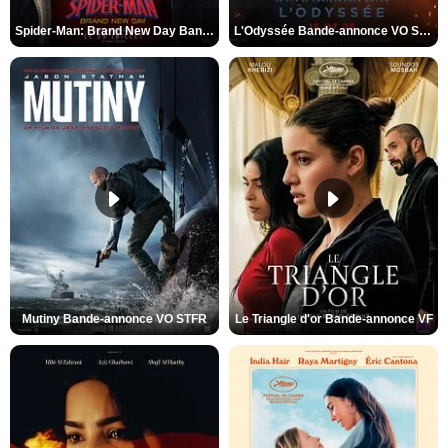
Spider-Man: Brand New Day Bande-annonce VO STFR
L'Odyssée Bande-annonce VO STFR
Mutiny Bande-annonce VO STFR
Le Triangle d'or Bande-annonce VF