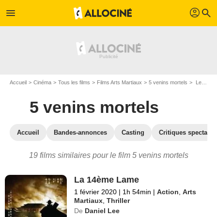
profil
menu
search
Accueil
Cinéma
Tous les films
Films Arts Martiaux
5 venins mortels
Les films similaires à "5 venins mortels"
5 venins mortels
Accueil
Bandes-annonces
Casting
Critiques spectateu
19 films similaires pour le film 5 venins mortels
La 14ème Lame
1 février 2020
|
1h 54min
|
Action
,
Arts
Martiaux
,
Thriller
De
Daniel Lee