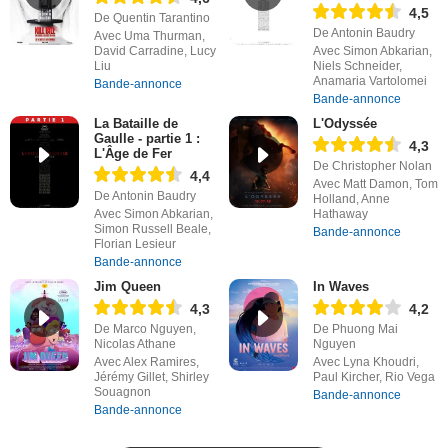
4,5
De Quentin Tarantino
De Antonin Baudry
Avec Uma Thurman,
David Carradine, Lucy
Avec Simon Abkarian,
Liu
Niels Schneider,
Anamaria Vartolomei
Bande-annonce
Bande-annonce
La Bataille de
L'Odyssée
Gaulle - partie 1 :
4,3
L'Âge de Fer
De Christopher Nolan
4,4
Avec Matt Damon, Tom
De Antonin Baudry
Holland, Anne
Avec Simon Abkarian,
Hathaway
Simon Russell Beale,
Bande-annonce
Florian Lesieur
Bande-annonce
Jim Queen
In Waves
4,3
4,2
De Marco Nguyen,
De Phuong Mai
Nicolas Athane
Nguyen
Avec Alex Ramires,
Avec Lyna Khoudri,
Jérémy Gillet, Shirley
Paul Kircher, Rio Vega
Souagnon
Bande-annonce
Bande-annonce