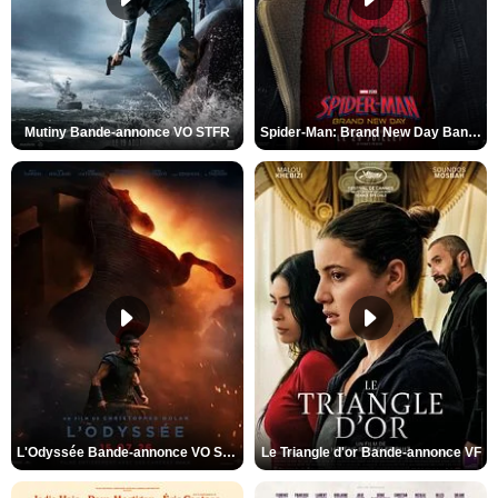
Mutiny Bande-annonce VO STFR
Spider-Man: Brand New Day Bande-annonce VO STFR
L'Odyssée Bande-annonce VO STFR
Le Triangle d'or Bande-annonce VF