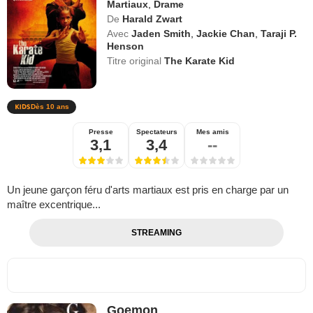
Martiaux
,
Drame
De
Harald Zwart
Avec
Jaden Smith
,
Jackie Chan
,
Taraji P.
Henson
Titre original
The Karate Kid
Dès 10 ans
Presse
Spectateurs
Mes amis
3,1
3,4
--
Un jeune garçon féru d'arts martiaux est pris en charge par un
maître excentrique...
STREAMING
Goemon