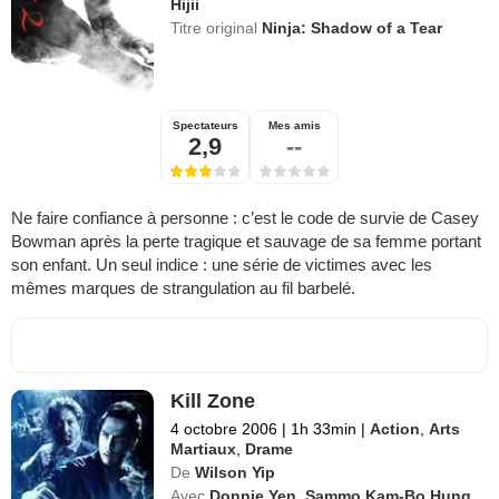
Hijii
Titre original
Ninja: Shadow of a Tear
Spectateurs
Mes amis
2,9
--
Ne faire confiance à personne : c’est le code de survie de Casey
Bowman après la perte tragique et sauvage de sa femme portant
son enfant. Un seul indice : une série de victimes avec les
mêmes marques de strangulation au fil barbelé.
Kill Zone
4 octobre 2006
|
1h 33min
|
Action
,
Arts
Martiaux
,
Drame
De
Wilson Yip
Avec
Donnie Yen
,
Sammo Kam-Bo Hung
,