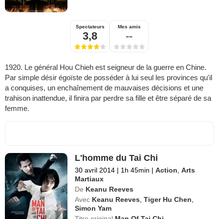
Spectateurs
Mes amis
3,8
--
1920. Le général Hou Chieh est seigneur de la guerre en Chine.
Par simple désir égoïste de posséder à lui seul les provinces qu'il
a conquises, un enchaînement de mauvaises décisions et une
trahison inattendue, il finira par perdre sa fille et être séparé de sa
femme.
L'homme du Tai Chi
30 avril 2014
|
1h 45min
|
Action
,
Arts
Martiaux
De
Keanu Reeves
Avec
Keanu Reeves
,
Tiger Hu Chen
,
Simon Yam
Titre original
Man Of Tai Chi