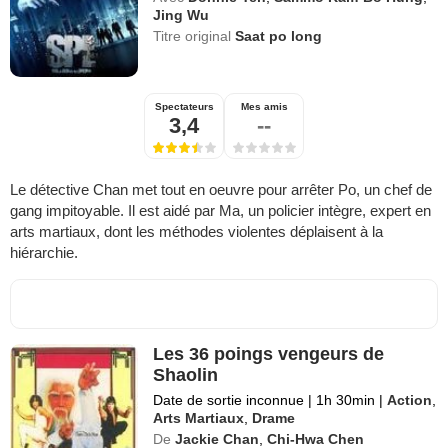
Jing Wu
Titre original
Saat po long
Spectateurs
Mes amis
3,4
--
Le détective Chan met tout en oeuvre pour arrêter Po, un chef de
gang impitoyable. Il est aidé par Ma, un policier intègre, expert en
arts martiaux, dont les méthodes violentes déplaisent à la
hiérarchie.
Les 36 poings vengeurs de
Shaolin
Date de sortie inconnue
|
1h 30min
|
Action
,
Arts Martiaux
,
Drame
De
Jackie Chan
,
Chi-Hwa Chen