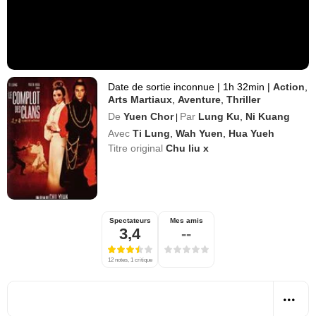
Date de sortie inconnue
|
1h 32min
|
Action
,
Arts Martiaux
,
Aventure
,
Thriller
De
Yuen Chor
Par
Lung Ku
,
Ni Kuang
|
Avec
Ti Lung
,
Wah Yuen
,
Hua Yueh
Titre original
Chu liu x
Spectateurs
Mes amis
3,4
--
12 notes, 1 critique