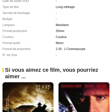
Date de sortie VOD
-
Type de film
Long métrage
Secrets de tournage
-
Budget
-
Langues
Mandarin
Format production
35mm
Couleur
Couleur
Format audio
Mono
Format de projection
2.35 : 1 Cinemascope
N° de Visa
-
Si vous aimez ce film, vous pourriez
aimer ...