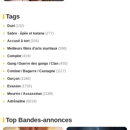
Tags
Duel
(132)
Sabre - épée et katana
(277)
Accusé à tort
(334)
Meilleurs films d'arts martiaux
(596)
Complot
(419)
Gang / Guerre des gangs / Clan
(450)
Combat / Bagarre / Castagne
(1117)
Garçon
(1180)
Evasion
(1735)
Meurtre / Assassinat
(2189)
Adrénaline
(6019)
Top Bandes-annonces