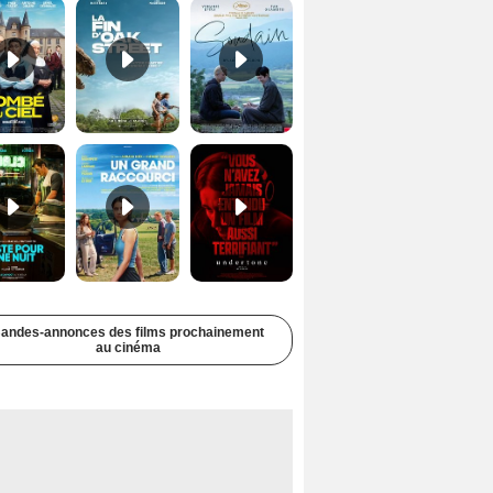
Juste pour une nuit Bande-annonce VO STFR
Un grand raccourci Bande-annonce VF
Undertone Bande-annonce VO STFR
andes-annonces des films prochainement
au cinéma