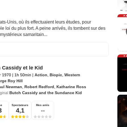
ats-Unis, où ils effectuaient leurs études, pour
e loi du plus fort. A peine arrivés, ils tombent sur des
mystérieux samaritain...
 Cassidy et le Kid
er 1970
|
1h 50min
|
Action
,
Biopic
,
Western
rge Roy Hill
aul Newman
,
Robert Redford
,
Katharine Ross
iginal
Butch Cassidy and the Sundance Kid
se
Spectateurs
Mes amis
3
4,1
--