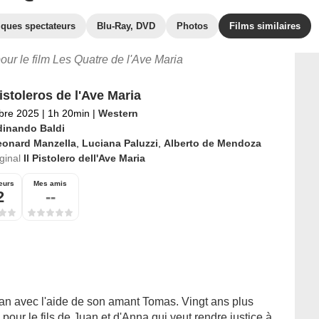
iques spectateurs
Blu-Ray, DVD
Photos
Films similaires
pour le film Les Quatre de l'Ave Maria
istoleros de l'Ave Maria
bre 2025
|
1h 20min
|
Western
dinando Baldi
eonard Manzella
,
Luciana Paluzzi
,
Alberto de Mendoza
iginal
Il Pistolero dell'Ave Maria
eurs
Mes amis
2
--
n avec l'aide de son amant Tomas. Vingt ans plus
pour le fils de Juan et d'Anna qui veut rendre justice à