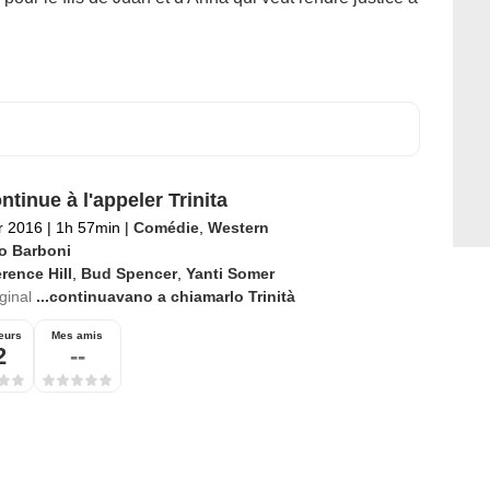
ntinue à l'appeler Trinita
er 2016
|
1h 57min
|
Comédie
,
Western
o Barboni
rence Hill
,
Bud Spencer
,
Yanti Somer
iginal
...continuavano a chiamarlo Trinità
eurs
Mes amis
2
--