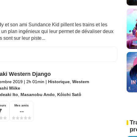
 et son ami Sundance Kid pillent les trains et les
 un plan ingénieux qui leur permet de dévaliser deux
 sont sur leur piste...
aki Western Django
tembre 2019
|
2h 01min
|
Historique
,
Western
ashi Miike
deaki Ito
,
Masanobu Ando
,
Kôichi Satô
eurs
Mes amis
7
--
Tr
pr