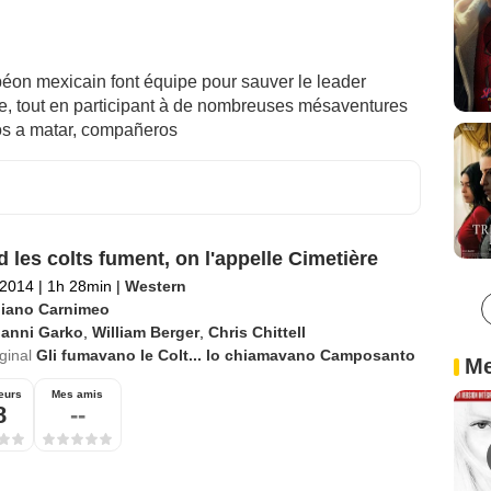
éon mexicain font équipe pour sauver le leader
ire, tout en participant à de nombreuses mésaventures
mos a matar, compañeros
 les colts fument, on l'appelle Cimetière
 2014
|
1h 28min
|
Western
liano Carnimeo
ianni Garko
,
William Berger
,
Chris Chittell
iginal
Gli fumavano le Colt... lo chiamavano Camposanto
Me
eurs
Mes amis
8
--