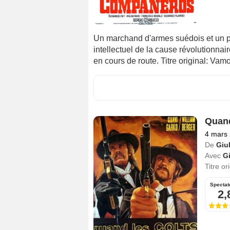
Un marchand d'armes suédois et un p
intellectuel de la cause révolutionna
en cours de route. Titre original: Va
Quand
4 mars
De
Giu
Avec
G
Titre or
Spectat
2,