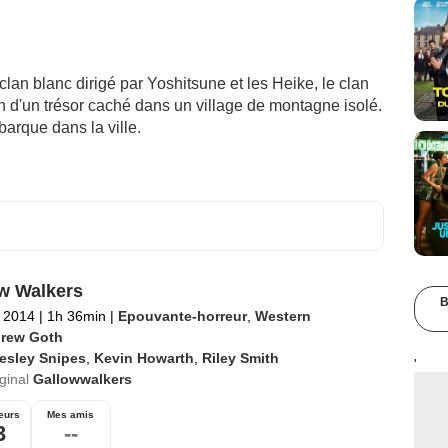
 clan blanc dirigé par Yoshitsune et les Heike, le clan
n d'un trésor caché dans un village de montagne isolé.
ébarque dans la ville.
w Walkers
B
 2014
|
1h 36min
|
Epouvante-horreur
,
Western
rew Goth
esley Snipes
,
Kevin Howarth
,
Riley Smith
'
iginal
Gallowwalkers
eurs
Mes amis
3
--