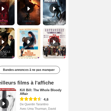
Le Triangle d'or Bande-annonce VF
Les Matins merveilleux Bande-annonce VF
De la Comédie-Française Teaser VF
Bandes-annonces à ne pas manquer
illeurs films à l'affiche
Kill Bill: The Whole Bloody
Affair
4,6
De Quentin Tarantino
Avec Uma Thurman, David