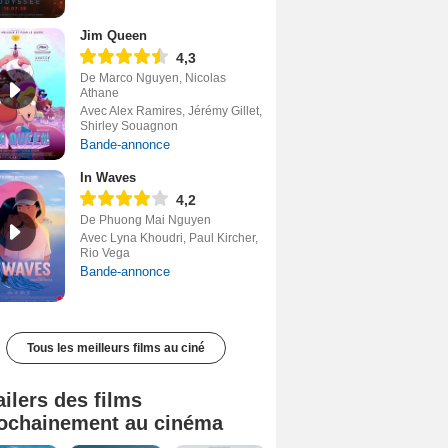
Jim Queen
4,3
De Marco Nguyen, Nicolas
Athane
Avec Alex Ramires, Jérémy Gillet,
Shirley Souagnon
Bande-annonce
In Waves
4,2
De Phuong Mai Nguyen
Avec Lyna Khoudri, Paul Kircher,
Rio Vega
Bande-annonce
Tous les meilleurs films au ciné
ailers des films
ochainement au cinéma
Tombé du ciel Bande-annonce VF
La fin d’Oak Street Bande-annonce VO STFR
Soudain Bande-annonce VF STFR