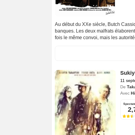
Au début du XXe siècle, Butch Cassidy
banques. Les deux malfrats élaborent
fois le même convoi, mais les autorités
Sukiy
11 sep
De
Tak
Avec
Hi
Spectat
2,