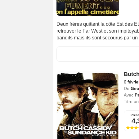
Deux frères quittent la côte Est des Et
retrouver le Far West et son impitoyabl
bandits mais ils sont secourus par un 
Butch
6 févri
De
Geo
Avec
P
Titre or
Pres
4,