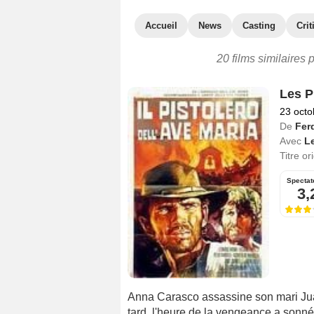
Accueil
News
Casting
Crit
20 films similaires 
Les P
23 octo
De
Fer
Avec
L
Titre or
Spectat
3,
Anna Carasco assassine son mari Jua
tard, l'heure de la vengeance a sonné 