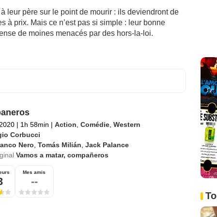
 leur père sur le point de mourir : ils deviendront de
es à prix. Mais ce n’est pas si simple : leur bonne
fense de moines menacés par des hors-la-loi.
aneros
 2020
|
1h 58min
|
Action
,
Comédie
,
Western
gio Corbucci
ranco Nero
,
Tomás Milián
,
Jack Palance
iginal
Vamos a matar, compañeros
eurs
Mes amis
3
--
To