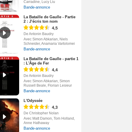
Carradine, Lucy Liu
Bande-annonce
La Bataille de Gaulle - Partie
2 : J’écris ton nom
4,5
De Antonin Baudry
Avec Simon Abkarian, Niels
Schneider, Anamaria Vartolomei
Bande-annonce
La Bataille de Gaulle - partie 1
: L'Âge de Fer
4,4
De Antonin Baudry
Avec Simon Abkarian, Simon
Russell Beale, Florian Lesieur
Bande-annonce
L'Odyssée
4,3
De Christopher Nolan
Avec Matt Damon, Tom Holland,
Anne Hathaway
Bande-annonce