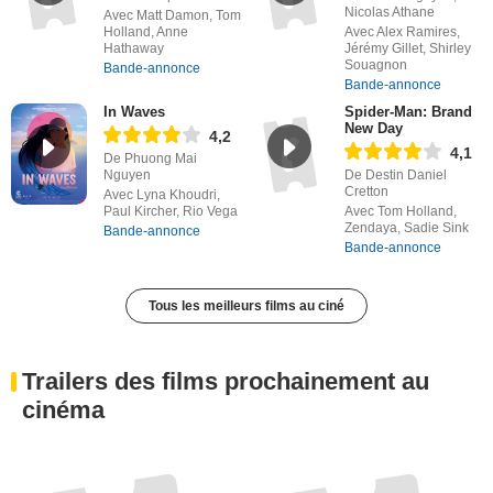
De Christopher Nolan
De Marco Nguyen,
Nicolas Athane
Avec Matt Damon, Tom
Holland, Anne
Avec Alex Ramires,
Hathaway
Jérémy Gillet, Shirley
Souagnon
Bande-annonce
Bande-annonce
In Waves
Spider-Man: Brand
New Day
4,2
4,1
De Phuong Mai
Nguyen
De Destin Daniel
Cretton
Avec Lyna Khoudri,
Paul Kircher, Rio Vega
Avec Tom Holland,
Zendaya, Sadie Sink
Bande-annonce
Bande-annonce
Tous les meilleurs films au ciné
Trailers des films prochainement au
cinéma