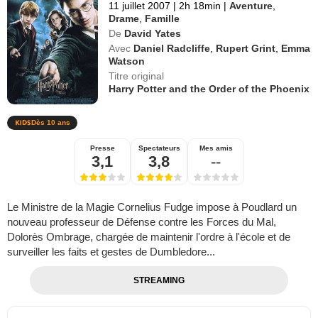
11 juillet 2007
|
2h 18min
|
Aventure
,
Drame
,
Famille
De
David Yates
Avec
Daniel Radcliffe
,
Rupert Grint
,
Emma
Watson
Titre original
Harry Potter and the Order of the Phoenix
Dès 10 ans
Presse
Spectateurs
Mes amis
3,1
3,8
--
Le Ministre de la Magie Cornelius Fudge impose à Poudlard un
nouveau professeur de Défense contre les Forces du Mal,
Dolorès Ombrage, chargée de maintenir l'ordre à l'école et de
surveiller les faits et gestes de Dumbledore...
STREAMING