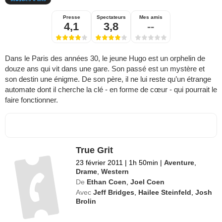
Dès 6 ans
Presse
Spectateurs
Mes amis
4,1
3,8
--
Dans le Paris des années 30, le jeune Hugo est un orphelin de
douze ans qui vit dans une gare. Son passé est un mystère et
son destin une énigme. De son père, il ne lui reste qu’un étrange
automate dont il cherche la clé - en forme de cœur - qui pourrait le
faire fonctionner.
True Grit
23 février 2011
|
1h 50min
|
Aventure
,
Drame
,
Western
De
Ethan Coen
,
Joel Coen
Avec
Jeff Bridges
,
Hailee Steinfeld
,
Josh
Brolin