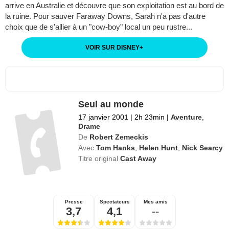
arrive en Australie et découvre que son exploitation est au bord de
la ruine. Pour sauver Faraway Downs, Sarah n'a pas d'autre
choix que de s'allier à un "cow-boy" local un peu rustre...
VOIR SUR DISNEY
+
Seul au monde
17 janvier 2001
|
2h 23min
|
Aventure
,
Drame
De
Robert Zemeckis
Avec
Tom Hanks
,
Helen Hunt
,
Nick Searcy
Titre original
Cast Away
Presse
Spectateurs
Mes amis
3,7
4,1
--