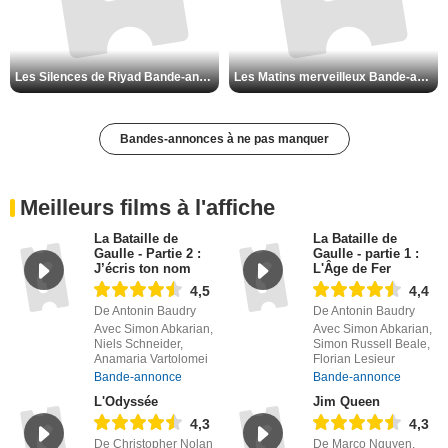
Les Silences de Riyad Bande-annonce VO STFR
Les Matins merveilleux Bande-annonce VF
Bandes-annonces à ne pas manquer
Meilleurs films à l'affiche
La Bataille de
La Bataille de
Gaulle - Partie 2 :
Gaulle - partie 1 :
J’écris ton nom
L'Âge de Fer
4,5
4,4
De Antonin Baudry
De Antonin Baudry
Avec Simon Abkarian,
Avec Simon Abkarian,
Niels Schneider,
Simon Russell Beale,
Anamaria Vartolomei
Florian Lesieur
Bande-annonce
Bande-annonce
L'Odyssée
Jim Queen
4,3
4,3