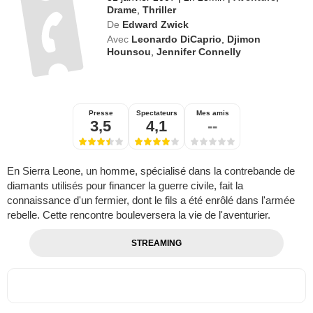
31 janvier 2007
|
2h 23min
|
Aventure
,
Drame
,
Thriller
De
Edward Zwick
Avec
Leonardo DiCaprio
,
Djimon
Hounsou
,
Jennifer Connelly
Presse
Spectateurs
Mes amis
3,5
4,1
--
En Sierra Leone, un homme, spécialisé dans la contrebande de
diamants utilisés pour financer la guerre civile, fait la
connaissance d'un fermier, dont le fils a été enrôlé dans l'armée
rebelle. Cette rencontre bouleversera la vie de l'aventurier.
STREAMING