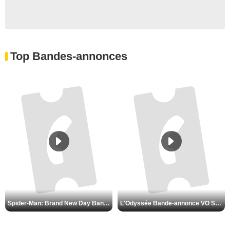
Top Bandes-annonces
Spider-Man: Brand New Day Bande-annonce VO STFR
L'Odyssée Bande-annonce VO STFR