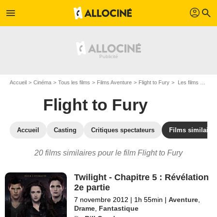
profil
menu
search
Accueil
Cinéma
Tous les films
Films Aventure
Flight to Fury
Les films similaires à "Flight to Fury"
Flight to Fury
Accueil
Casting
Critiques spectateurs
Films similaire
20 films similaires pour le film Flight to Fury
Twilight - Chapitre 5 : Révélation
2e partie
7 novembre 2012
|
1h 55min
|
Aventure
,
Drame
,
Fantastique