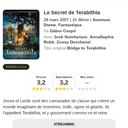
Le Secret de Terabithia
28 mars 2007
|
1h 36min
|
Aventure
,
Drame
,
Fantastique
De
Gábor Csupó
Avec
Josh Hutcherson
,
AnnaSophia
Robb
,
Zooey Deschanel
Titre original
Bridge to Terabithia
Dès 8 ans
Presse
Spectateurs
Mes amis
3,2
3,2
--
Jesse et Leslie sont des camarades de classe qui créent un
monde imaginaire de monstres, trolls, ogres et géants. Ils
l'appellent Terabithia, et y gouvernent comme roi et reine.
STREAMING