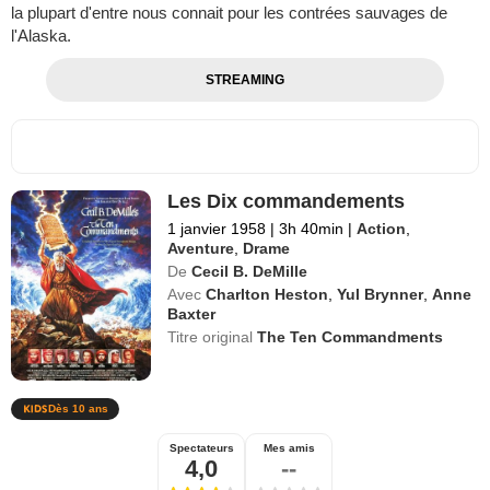
la plupart d'entre nous connait pour les contrées sauvages de
l'Alaska.
STREAMING
Les Dix commandements
1 janvier 1958
|
3h 40min
|
Action
,
Aventure
,
Drame
De
Cecil B. DeMille
Avec
Charlton Heston
,
Yul Brynner
,
Anne
Baxter
Titre original
The Ten Commandments
Dès 10 ans
Spectateurs
Mes amis
4,0
--