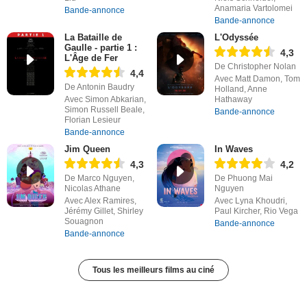
Anamaria Vartolomei
Bande-annonce
Bande-annonce
La Bataille de
L'Odyssée
Gaulle - partie 1 :
4,3
L'Âge de Fer
De Christopher Nolan
4,4
Avec Matt Damon, Tom
De Antonin Baudry
Holland, Anne
Avec Simon Abkarian,
Hathaway
Simon Russell Beale,
Bande-annonce
Florian Lesieur
Bande-annonce
Jim Queen
In Waves
4,3
4,2
De Marco Nguyen,
De Phuong Mai
Nicolas Athane
Nguyen
Avec Alex Ramires,
Avec Lyna Khoudri,
Jérémy Gillet, Shirley
Paul Kircher, Rio Vega
Souagnon
Bande-annonce
Bande-annonce
Tous les meilleurs films au ciné