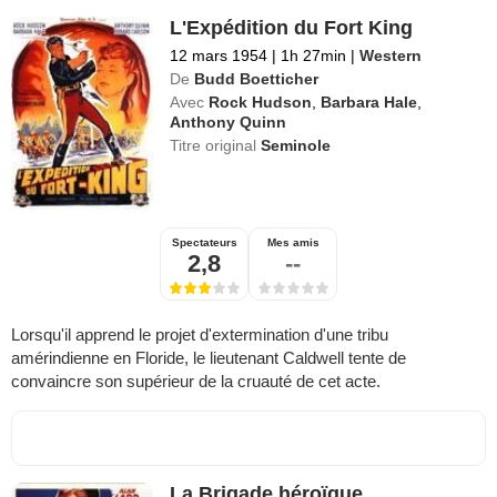
L'Expédition du Fort King
12 mars 1954
|
1h 27min
|
Western
De
Budd Boetticher
Avec
Rock Hudson
,
Barbara Hale
,
Anthony Quinn
Titre original
Seminole
Spectateurs
Mes amis
2,8
--
Lorsqu'il apprend le projet d'extermination d'une tribu
amérindienne en Floride, le lieutenant Caldwell tente de
convaincre son supérieur de la cruauté de cet acte.
La Brigade héroïque