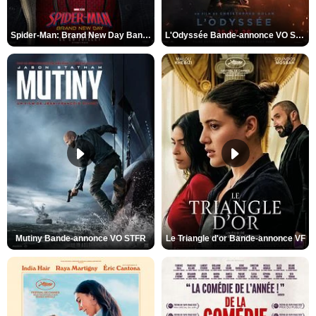
Spider-Man: Brand New Day Bande-annonce VO STFR
L'Odyssée Bande-annonce VO STFR
Mutiny Bande-annonce VO STFR
Le Triangle d'or Bande-annonce VF