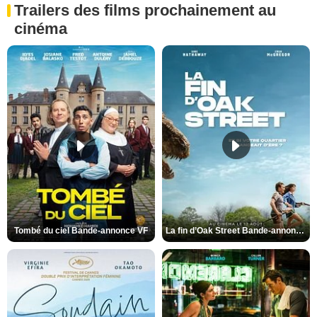
Trailers des films prochainement au
cinéma
Tombé du ciel Bande-annonce VF
La fin d’Oak Street Bande-annonce VO STFR