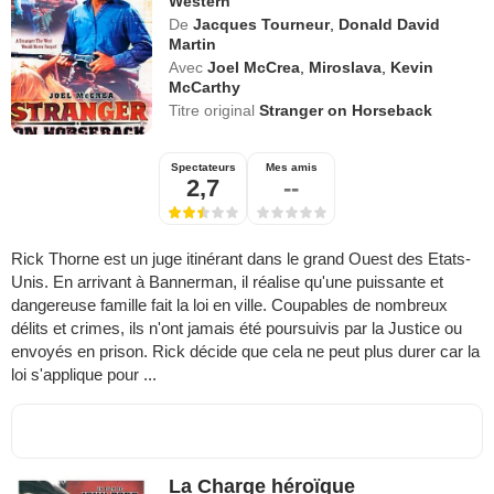
Western
De
Jacques Tourneur
,
Donald David
Martin
Avec
Joel McCrea
,
Miroslava
,
Kevin
McCarthy
Titre original
Stranger on Horseback
Spectateurs
Mes amis
2,7
--
Rick Thorne est un juge itinérant dans le grand Ouest des Etats-
Unis. En arrivant à Bannerman, il réalise qu'une puissante et
dangereuse famille fait la loi en ville. Coupables de nombreux
délits et crimes, ils n'ont jamais été poursuivis par la Justice ou
envoyés en prison. Rick décide que cela ne peut plus durer car la
loi s'applique pour ...
La Charge héroïque