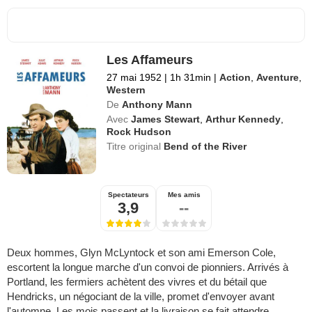
Les Affameurs
27 mai 1952
|
1h 31min
|
Action
,
Aventure
,
Western
De
Anthony Mann
Avec
James Stewart
,
Arthur Kennedy
,
Rock Hudson
Titre original
Bend of the River
Spectateurs
Mes amis
3,9
--
Deux hommes, Glyn McLyntock et son ami Emerson Cole,
escortent la longue marche d'un convoi de pionniers. Arrivés à
Portland, les fermiers achètent des vivres et du bétail que
Hendricks, un négociant de la ville, promet d'envoyer avant
l'automne. Les mois passent et la livraison se fait attendre.