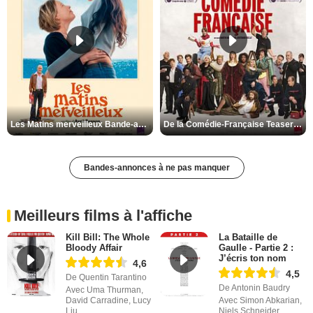
Les Matins merveilleux Bande-annonce VF
De la Comédie-Française Teaser VF
Bandes-annonces à ne pas manquer
Meilleurs films à l'affiche
Kill Bill: The Whole
La Bataille de
Bloody Affair
Gaulle - Partie 2 :
J’écris ton nom
4,6
4,5
De Quentin Tarantino
De Antonin Baudry
Avec Uma Thurman,
David Carradine, Lucy
Avec Simon Abkarian,
Liu
Niels Schneider,