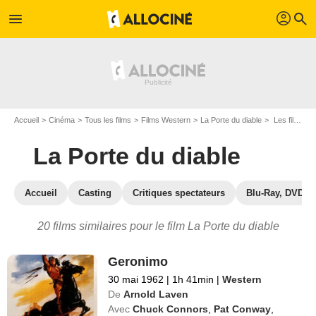
profil
menu
search
Accueil
Cinéma
Tous les films
Films Western
La Porte du diable
Les films similaires à "La Porte du diable"
La Porte du diable
Accueil
Casting
Critiques spectateurs
Blu-Ray, DVD
20 films similaires pour le film La Porte du diable
Geronimo
30 mai 1962
|
1h 41min
|
Western
De
Arnold Laven
Avec
Chuck Connors
,
Pat Conway
,