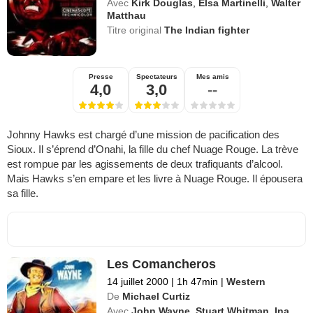
Avec
Kirk Douglas
,
Elsa Martinelli
,
Walter
Matthau
Titre original
The Indian fighter
Presse
Spectateurs
Mes amis
4,0
3,0
--
Johnny Hawks est chargé d’une mission de pacification des
Sioux. Il s’éprend d’Onahi, la fille du chef Nuage Rouge. La trève
est rompue par les agissements de deux trafiquants d’alcool.
Mais Hawks s’en empare et les livre à Nuage Rouge. Il épousera
sa fille.
Les Comancheros
14 juillet 2000
|
1h 47min
|
Western
De
Michael Curtiz
Avec
John Wayne
,
Stuart Whitman
,
Ina