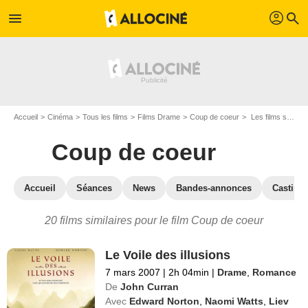
profil
menu
search
Accueil
Cinéma
Tous les films
Films Drame
Coup de coeur
Les films similaires à "Coup de coeur"
Coup de coeur
Accueil
Séances
News
Bandes-annonces
Casting
20 films similaires pour le film Coup de coeur
Le Voile des illusions
7 mars 2007
|
2h 04min
|
Drame
,
Romance
De
John Curran
Avec
Edward Norton
,
Naomi Watts
,
Liev