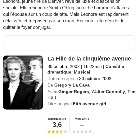
Leonora, jeune fille de Denver, rêve de luxe et d'ascension
sociale. Elle rencontre Smith Ohlrig, un riche homme d'affaires
qui l'épouse sur un coup de tête. Mais Leonora est rapidement
délaissée et méprisée par son mari. Enceinte, elle décide de
quitter le foyer conjugal.
La Fille de la cinquième avenue
30 octobre 2002
|
1h 22min
|
Comédie
dramatique
,
Musical
Date de reprise
30 octobre 2002
De
Gregory La Cava
Avec
Ginger Rogers
,
Walter Connolly
,
Tim
Holt
Titre original
Fith avenue girl
Spectateurs
Mes amis
3,6
--