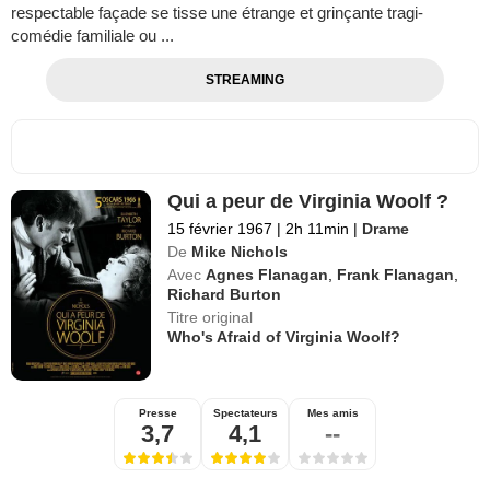
respectable façade se tisse une étrange et grinçante tragi-
comédie familiale ou ...
STREAMING
Qui a peur de Virginia Woolf ?
15 février 1967
|
2h 11min
|
Drame
De
Mike Nichols
Avec
Agnes Flanagan
,
Frank Flanagan
,
Richard Burton
Titre original
Who's Afraid of Virginia Woolf?
Presse
Spectateurs
Mes amis
3,7
4,1
--