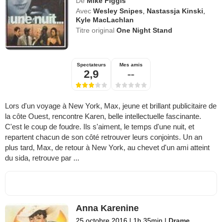
De
Mike Figgis
Avec
Wesley Snipes
,
Nastassja Kinski
,
Kyle MacLachlan
Titre original
One Night Stand
Spectateurs
Mes amis
2,9
--
Lors d'un voyage à New York, Max, jeune et brillant publicitaire de
la côte Ouest, rencontre Karen, belle intellectuelle fascinante.
C'est le coup de foudre. Ils s'aiment, le temps d'une nuit, et
repartent chacun de son côté retrouver leurs conjoints. Un an
plus tard, Max, de retour à New York, au chevet d'un ami atteint
du sida, retrouve par ...
Anna Karenine
25 octobre 2016
|
1h 35min
|
Drame
,