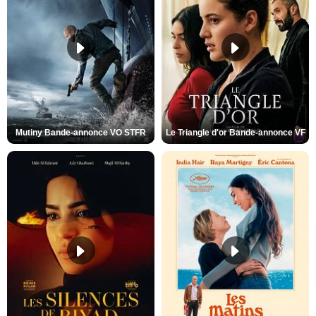
Mutiny Bande-annonce VO STFR
Le Triangle d'or Bande-annonce VF