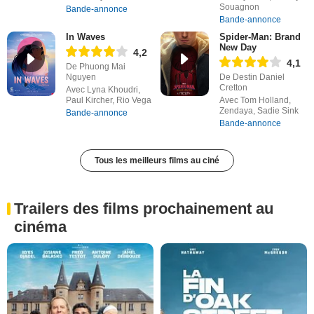
Souagnon
Bande-annonce
Bande-annonce
In Waves
Spider-Man: Brand
New Day
4,2
4,1
De Phuong Mai
Nguyen
De Destin Daniel
Cretton
Avec Lyna Khoudri,
Paul Kircher, Rio Vega
Avec Tom Holland,
Zendaya, Sadie Sink
Bande-annonce
Bande-annonce
Tous les meilleurs films au ciné
Trailers des films prochainement au
cinéma