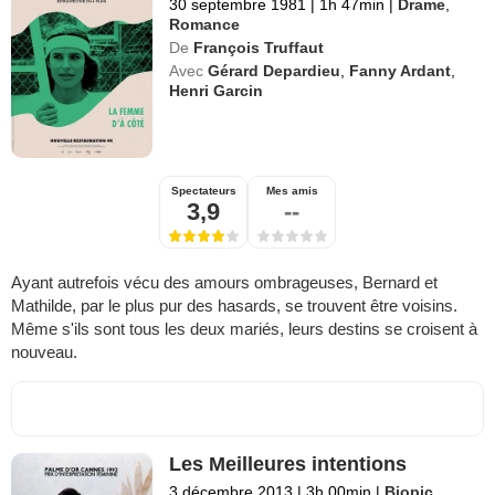
30 septembre 1981
|
1h 47min
|
Drame
,
Romance
De
François Truffaut
Avec
Gérard Depardieu
,
Fanny Ardant
,
Henri Garcin
Spectateurs
Mes amis
3,9
--
Ayant autrefois vécu des amours ombrageuses, Bernard et
Mathilde, par le plus pur des hasards, se trouvent être voisins.
Même s'ils sont tous les deux mariés, leurs destins se croisent à
nouveau.
Les Meilleures intentions
3 décembre 2013
|
3h 00min
|
Biopic
,