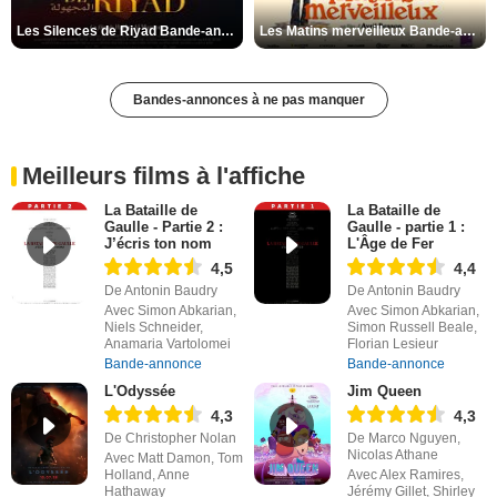
Les Silences de Riyad Bande-annonce VO STFR
Les Matins merveilleux Bande-annonce VF
Bandes-annonces à ne pas manquer
Meilleurs films à l'affiche
La Bataille de
La Bataille de
Gaulle - Partie 2 :
Gaulle - partie 1 :
J’écris ton nom
L'Âge de Fer
4,5
4,4
De Antonin Baudry
De Antonin Baudry
Avec Simon Abkarian,
Avec Simon Abkarian,
Niels Schneider,
Simon Russell Beale,
Anamaria Vartolomei
Florian Lesieur
Bande-annonce
Bande-annonce
L'Odyssée
Jim Queen
4,3
4,3
De Christopher Nolan
De Marco Nguyen,
Nicolas Athane
Avec Matt Damon, Tom
Holland, Anne
Avec Alex Ramires,
Hathaway
Jérémy Gillet, Shirley