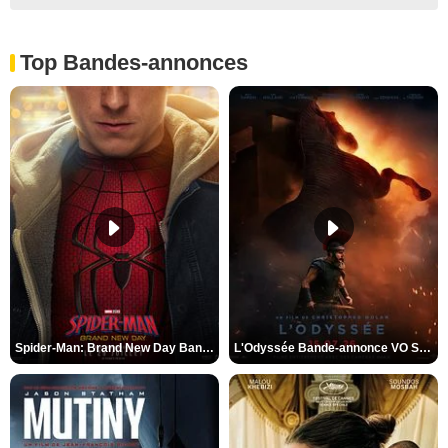
Top Bandes-annonces
Spider-Man: Brand New Day Bande-annonce VO STFR
L'Odyssée Bande-annonce VO STFR