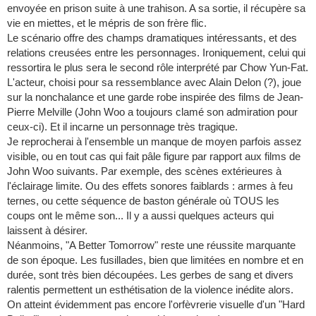
envoyée en prison suite à une trahison. A sa sortie, il récupère sa
vie en miettes, et le mépris de son frère flic.
Le scénario offre des champs dramatiques intéressants, et des
relations creusées entre les personnages. Ironiquement, celui qui
ressortira le plus sera le second rôle interprété par Chow Yun-Fat.
L'acteur, choisi pour sa ressemblance avec Alain Delon (?), joue
sur la nonchalance et une garde robe inspirée des films de Jean-
Pierre Melville (John Woo a toujours clamé son admiration pour
ceux-ci). Et il incarne un personnage très tragique.
Je reprocherai à l'ensemble un manque de moyen parfois assez
visible, ou en tout cas qui fait pâle figure par rapport aux films de
John Woo suivants. Par exemple, des scènes extérieures à
l'éclairage limite. Ou des effets sonores faiblards : armes à feu
ternes, ou cette séquence de baston générale où TOUS les
coups ont le même son... Il y a aussi quelques acteurs qui
laissent à désirer.
Néanmoins, "A Better Tomorrow" reste une réussite marquante
de son époque. Les fusillades, bien que limitées en nombre et en
durée, sont très bien découpées. Les gerbes de sang et divers
ralentis permettent un esthétisation de la violence inédite alors.
On atteint évidemment pas encore l'orfèvrerie visuelle d'un "Hard