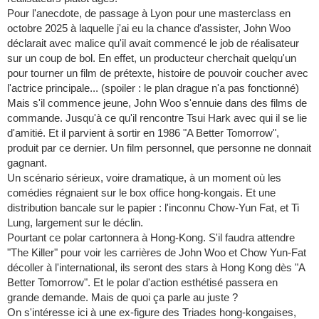
Pour l'anecdote, de passage à Lyon pour une masterclass en
octobre 2025 à laquelle j'ai eu la chance d'assister, John Woo
déclarait avec malice qu'il avait commencé le job de réalisateur
sur un coup de bol. En effet, un producteur cherchait quelqu'un
pour tourner un film de prétexte, histoire de pouvoir coucher avec
l'actrice principale... (spoiler : le plan drague n'a pas fonctionné)
Mais s'il commence jeune, John Woo s'ennuie dans des films de
commande. Jusqu'à ce qu'il rencontre Tsui Hark avec qui il se lie
d'amitié. Et il parvient à sortir en 1986 "A Better Tomorrow",
produit par ce dernier. Un film personnel, que personne ne donnait
gagnant.
Un scénario sérieux, voire dramatique, à un moment où les
comédies régnaient sur le box office hong-kongais. Et une
distribution bancale sur le papier : l'inconnu Chow-Yun Fat, et Ti
Lung, largement sur le déclin.
Pourtant ce polar cartonnera à Hong-Kong. S'il faudra attendre
"The Killer" pour voir les carrières de John Woo et Chow Yun-Fat
décoller à l'international, ils seront des stars à Hong Kong dès "A
Better Tomorrow". Et le polar d'action esthétisé passera en
grande demande. Mais de quoi ça parle au juste ?
On s'intéresse ici à une ex-figure des Triades hong-kongaises,