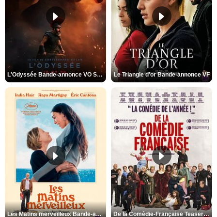
L'Odyssée Bande-annonce VO STFR
Le Triangle d'or Bande-annonce VF
Les Matins merveilleux Bande-annonce VF
De la Comédie-Française Teaser VF