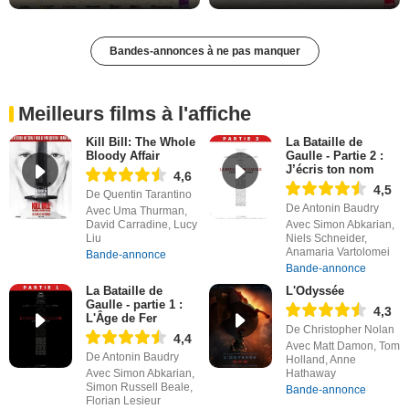
Bandes-annonces à ne pas manquer
Meilleurs films à l'affiche
Kill Bill: The Whole
La Bataille de
Bloody Affair
Gaulle - Partie 2 :
J’écris ton nom
4,6
4,5
De Quentin Tarantino
De Antonin Baudry
Avec Uma Thurman,
David Carradine, Lucy
Avec Simon Abkarian,
Liu
Niels Schneider,
Anamaria Vartolomei
Bande-annonce
Bande-annonce
La Bataille de
L'Odyssée
Gaulle - partie 1 :
4,3
L'Âge de Fer
De Christopher Nolan
4,4
Avec Matt Damon, Tom
De Antonin Baudry
Holland, Anne
Avec Simon Abkarian,
Hathaway
Simon Russell Beale,
Bande-annonce
Florian Lesieur