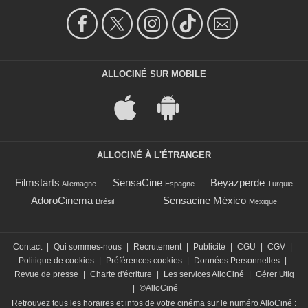
ALLOCINÉ SUR MOBILE
ALLOCINÉ À L'ÉTRANGER
Filmstarts
SensaCine
Beyazperde
Allemagne
Espagne
Turquie
AdoroCinema
Sensacine México
Brésil
Mexique
Contact
|
Qui sommes-nous
|
Recrutement
|
Publicité
|
CGU
|
CGV
|
Politique de cookies
|
Préférences cookies
|
Données Personnelles
|
Revue de presse
|
Charte d'écriture
|
Les services AlloCiné
|
Gérer Utiq
|
©AlloCiné
Retrouvez tous les horaires et infos de votre cinéma sur le numéro AlloCiné :