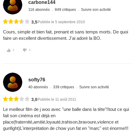
carbone144
116 abonnés
849 critiques
Suivre son activité
3,5
Publiée le 5 septembre 2010
Cours, simple et bien fait, prenant et sans temps morts. De quoi
faire un excellent divertissement. J'ai adoré la BO.
1
1
softy76
40 abonnés
339 critiques
Suivre son activité
3,0
Publiée le 11 août 2011
Le meilleur film de j woo avec "une balle dans la tête"!!tout ce qui
fait son cinéma est déjà en
place(fraternité,amitié,loyauté,trahison,bravoure,violence et
gunfight)L'interprétation de chow yun fat en "marc" est énorme!!!