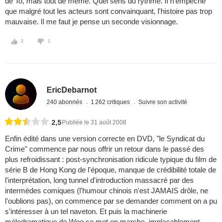
de To, mais tout de même. Quel sens du rythme. Il n'empêche
que malgré tout les acteurs sont convainquant, l'histoire pas trop
mauvaise. Il me faut je pense un seconde visionnage.
2
1
EricDebarnot
240 abonnés
1 262 critiques
Suivre son activité
2,5
Publiée le 31 août 2008
Enfin édité dans une version correcte en DVD, "le Syndicat du
Crime" commence par nous offrir un retour dans le passé des
plus refroidissant : post-synchronisation ridicule typique du film de
série B de Hong Kong de l'époque, manque de crédibilité totale de
l'interprétation, long tunnel d'introduction massacré par des
intermèdes comiques (l'humour chinois n'est JAMAIS drôle, ne
l'oublions pas), on commence par se demander comment on a pu
s'intéresser à un tel naveton. Et puis la machinerie
mélodramatique de Woo se met en marche, implacablement,