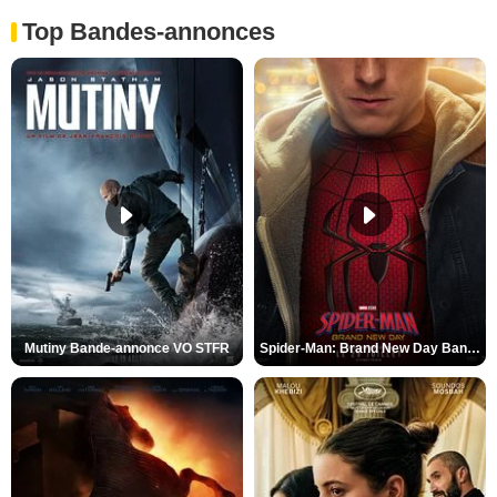
Top Bandes-annonces
Mutiny Bande-annonce VO STFR
Spider-Man: Brand New Day Bande-annonce VO STFR