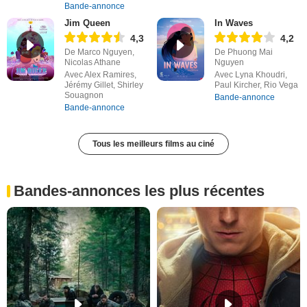
Bande-annonce
Jim Queen
In Waves
4,3
4,2
De Marco Nguyen,
De Phuong Mai
Nicolas Athane
Nguyen
Avec Alex Ramires,
Avec Lyna Khoudri,
Jérémy Gillet, Shirley
Paul Kircher, Rio Vega
Souagnon
Bande-annonce
Bande-annonce
Tous les meilleurs films au ciné
Bandes-annonces les plus récentes