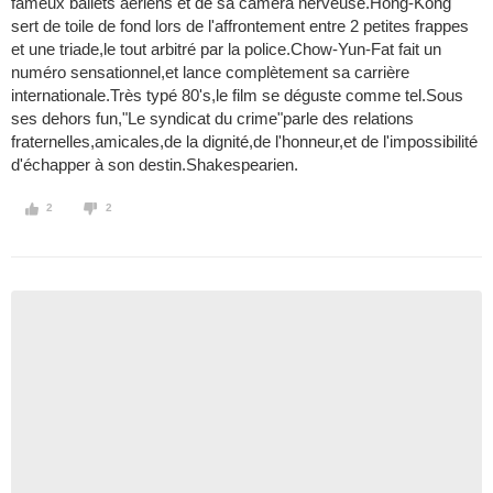
fameux ballets aériens et de sa caméra nerveuse.Hong-Kong
sert de toile de fond lors de l'affrontement entre 2 petites frappes
et une triade,le tout arbitré par la police.Chow-Yun-Fat fait un
numéro sensationnel,et lance complètement sa carrière
internationale.Très typé 80's,le film se déguste comme tel.Sous
ses dehors fun,"Le syndicat du crime"parle des relations
fraternelles,amicales,de la dignité,de l'honneur,et de l'impossibilité
d'échapper à son destin.Shakespearien.
2
2