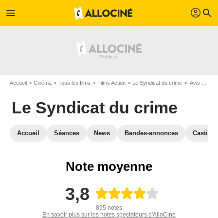
profil
menu
search
Accueil
Cinéma
Tous les films
Films Action
Le Syndicat du crime
Avis sur Le Syndicat du crime
Le Syndicat du crime
Accueil
Séances
News
Bandes-annonces
Casting
Note moyenne
3,8
895 notes
En savoir plus sur les notes spectateurs d'AlloCiné