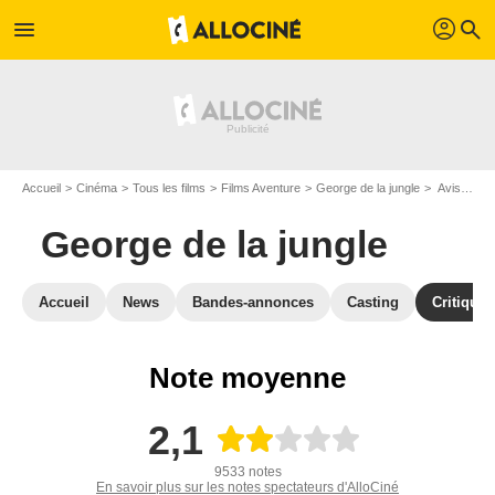
profil
menu
search
Accueil
Cinéma
Tous les films
Films Aventure
George de la jungle
Avis sur George de la jungle
George de la jungle
Accueil
News
Bandes-annonces
Casting
Critiques
Note moyenne
2,1
9533 notes
En savoir plus sur les notes spectateurs d'AlloCiné