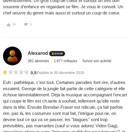
divertissement. Un gros coup de coeur et surtout un très bon
souvenir d'enfance en regardant se film. Je vous le conseil. Un
chef oeuvre du genre mais aussi et surtout un coup de coeur.
10
8
Alexarod
361 abonnés
1 877 critiques
Suivre son activité
0,5
Publiée le 30 décembre 2020
Euh : pathétique, c’est tout. Certaines parodies font rire, d'autres
essaient, George de la jungle fait partie de cette catégorie et elle
échoue lamentablement. Déjà la musique accompagnant l'encart
qui coupe le film est ch.iante à souhait, tellement qu'elle reste
dans la tête. Ensuite Brendan Fraser est ridicule, ça fait parfois
rire, pas là, les costumes sont mal fait, l'intrigue pour.rie, on
devine tout ce qui va se passer, les "blagues" sont trop
prévisibles, pas marrantes (sauf si vous adorez Video Gag),
grossières (dans le sens "trop gros et déb.iles pour faire rire") et