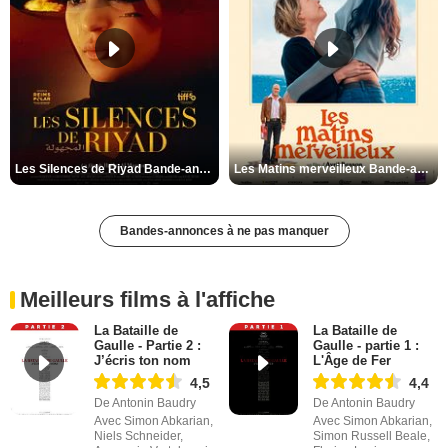
Les Silences de Riyad Bande-annonce VO STFR
Les Matins merveilleux Bande-annonce VF
Bandes-annonces à ne pas manquer
Meilleurs films à l'affiche
La Bataille de
La Bataille de
Gaulle - Partie 2 :
Gaulle - partie 1 :
J’écris ton nom
L'Âge de Fer
4,5
4,4
De Antonin Baudry
De Antonin Baudry
Avec Simon Abkarian,
Avec Simon Abkarian,
Niels Schneider,
Simon Russell Beale,