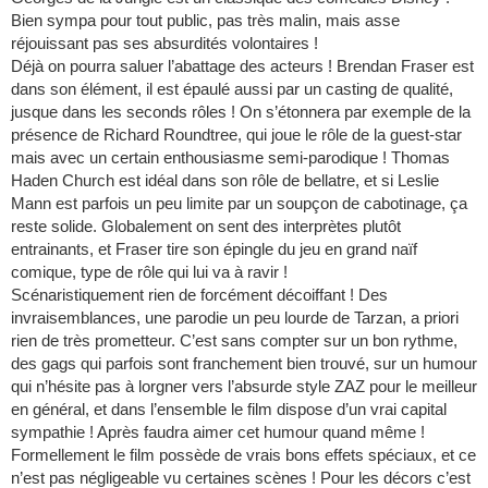
Bien sympa pour tout public, pas très malin, mais asse
réjouissant pas ses absurdités volontaires !
Déjà on pourra saluer l’abattage des acteurs ! Brendan Fraser est
dans son élément, il est épaulé aussi par un casting de qualité,
jusque dans les seconds rôles ! On s’étonnera par exemple de la
présence de Richard Roundtree, qui joue le rôle de la guest-star
mais avec un certain enthousiasme semi-parodique ! Thomas
Haden Church est idéal dans son rôle de bellatre, et si Leslie
Mann est parfois un peu limite par un soupçon de cabotinage, ça
reste solide. Globalement on sent des interprètes plutôt
entrainants, et Fraser tire son épingle du jeu en grand naïf
comique, type de rôle qui lui va à ravir !
Scénaristiquement rien de forcément décoiffant ! Des
invraisemblances, une parodie un peu lourde de Tarzan, a priori
rien de très prometteur. C’est sans compter sur un bon rythme,
des gags qui parfois sont franchement bien trouvé, sur un humour
qui n’hésite pas à lorgner vers l’absurde style ZAZ pour le meilleur
en général, et dans l’ensemble le film dispose d’un vrai capital
sympathie ! Après faudra aimer cet humour quand même !
Formellement le film possède de vrais bons effets spéciaux, et ce
n’est pas négligeable vu certaines scènes ! Pour les décors c’est