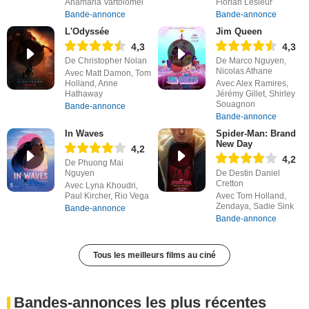
Anamaria Vartolomei
Florian Lesieur
Bande-annonce
Bande-annonce
L'Odyssée
Jim Queen
4,3
4,3
De Christopher Nolan
De Marco Nguyen,
Nicolas Athane
Avec Matt Damon, Tom
Holland, Anne
Avec Alex Ramires,
Hathaway
Jérémy Gillet, Shirley
Souagnon
Bande-annonce
Bande-annonce
In Waves
Spider-Man: Brand
New Day
4,2
4,2
De Phuong Mai
Nguyen
De Destin Daniel
Cretton
Avec Lyna Khoudri,
Paul Kircher, Rio Vega
Avec Tom Holland,
Zendaya, Sadie Sink
Bande-annonce
Bande-annonce
Tous les meilleurs films au ciné
Bandes-annonces les plus récentes