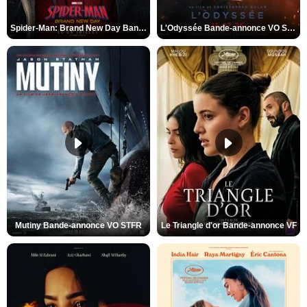
Spider-Man: Brand New Day Bande-annonce VO STFR
L'Odyssée Bande-annonce VO STFR
Mutiny Bande-annonce VO STFR
Le Triangle d'or Bande-annonce VF