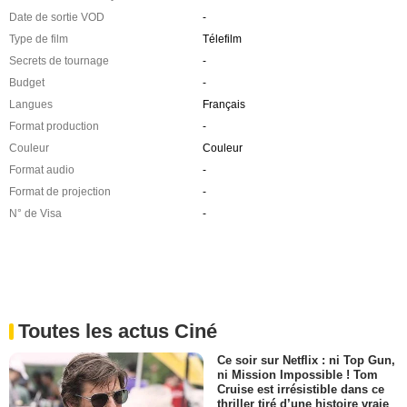
Date de sortie VOD
-
Type de film
Télefilm
Secrets de tournage
-
Budget
-
Langues
Français
Format production
-
Couleur
Couleur
Format audio
-
Format de projection
-
N° de Visa
-
Toutes les actus Ciné
Ce soir sur Netflix : ni Top Gun,
ni Mission Impossible ! Tom
Cruise est irrésistible dans ce
thriller tiré d’une histoire vraie