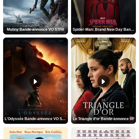
Mutiny Bande-annonce VO STFR
Spider-Man: Brand New Day Bande-annonce VO STFR
L'Odyssée Bande-annonce VO STFR
Le Triangle d'or Bande-annonce VF