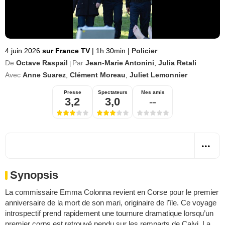
4 juin 2026
sur France TV
|
1h 30min
|
Policier
De
Octave Raspail
Par
Jean-Marie Antonini
,
Julia Retali
|
Avec
Anne Suarez
,
Clément Moreau
,
Juliet Lemonnier
Presse
Spectateurs
Mes amis
3,2
3,0
--
Synopsis
La commissaire Emma Colonna revient en Corse pour le premier
anniversaire de la mort de son mari, originaire de l'île. Ce voyage
introspectif prend rapidement une tournure dramatique lorsqu’un
premier corps est retrouvé pendu sur les remparts de Calvi. La