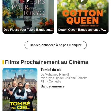
Des Fleurs pour Tokyo Bande-annonce VO STFR
Cotton Queen Bande-annonce VO STFR
Bandes-annonces à ne pas manquer
Films Prochainement au Cinéma
Tombé du ciel
de Mohamed Hamidi
avec Ilyes Djadel, Josiane Balasko
Film - Comédie
Bande-annonce