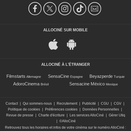
ALLOCINÉ SUR MOBILE
ALLOCINÉ À L'ÉTRANGER
Filmstarts
SensaCine
Beyazperde
Allemagne
Espagne
Turquie
AdoroCinema
Sensacine México
Brésil
Mexique
Contact
|
Qui sommes-nous
|
Recrutement
|
Publicité
|
CGU
|
CGV
|
Politique de cookies
|
Préférences cookies
|
Données Personnelles
|
Revue de presse
|
Charte d'écriture
|
Les services AlloCiné
|
Gérer Utiq
|
©AlloCiné
Retrouvez tous les horaires et infos de votre cinéma sur le numéro AlloCiné :