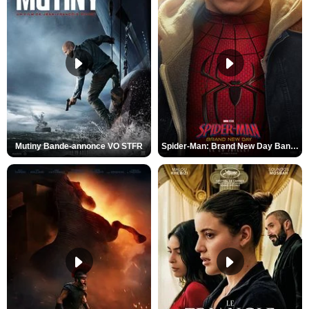
Mutiny Bande-annonce VO STFR
Spider-Man: Brand New Day Bande-annonce VO STFR