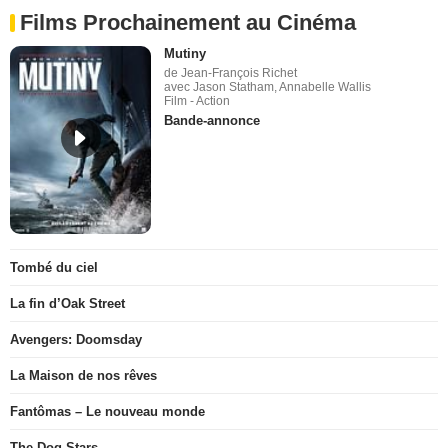
Films Prochainement au Cinéma
Mutiny
de Jean-François Richet
avec Jason Statham, Annabelle Wallis
Film - Action
Bande-annonce
Tombé du ciel
La fin d’Oak Street
Avengers: Doomsday
La Maison de nos rêves
Fantômas – Le nouveau monde
The Dog Stars