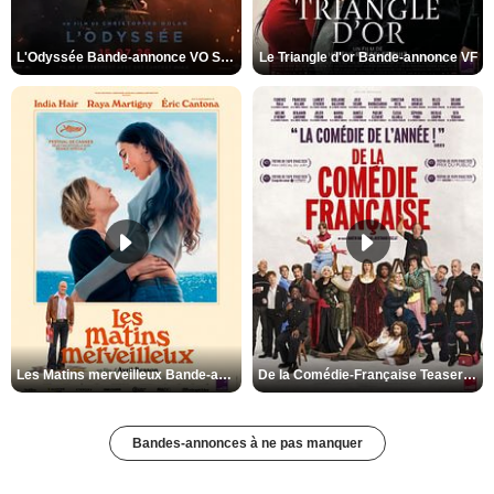
L'Odyssée Bande-annonce VO STFR
Le Triangle d'or Bande-annonce VF
Les Matins merveilleux Bande-annonce VF
De la Comédie-Française Teaser VF
Bandes-annonces à ne pas manquer