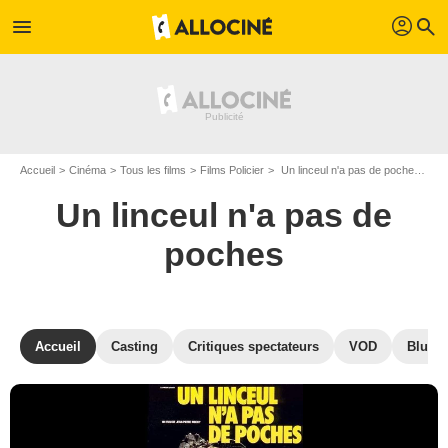
profil
menu
search
Accueil
Cinéma
Tous les films
Films Policier
Un linceul n'a pas de poches de Jean-Pierre Mocky
Un linceul n'a pas de
poches
Accueil
Casting
Critiques spectateurs
VOD
Blu-Ra