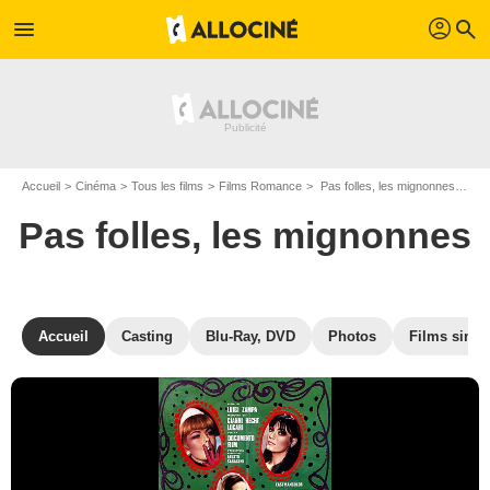
profil
menu
search
Accueil
Cinéma
Tous les films
Films Romance
Pas folles, les mignonnes de Luigi Zampa
Pas folles, les mignonnes
Accueil
Casting
Blu-Ray, DVD
Photos
Films simil