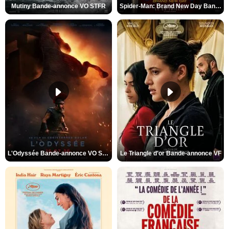
Mutiny Bande-annonce VO STFR
Spider-Man: Brand New Day Bande-annonce VO STFR
L'Odyssée Bande-annonce VO STFR
Le Triangle d'or Bande-annonce VF