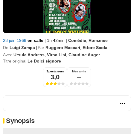
28 juin 1968
en salle
|
1h 42min
|
Comédie
,
Romance
De
Luigi Zampa
Par
Ruggero Maccari
,
Ettore Scola
|
Avec
Ursula Andress
,
Virna Lisi
,
Claudine Auger
Titre original
Le Dolci signore
Spectateurs
Mes amis
3,0
--
Synopsis