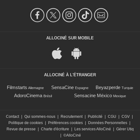
ALLOCINÉ SUR MOBILE
ALLOCINÉ À L'ÉTRANGER
Filmstarts
SensaCine
Beyazperde
Allemagne
Espagne
Turquie
AdoroCinema
Sensacine México
Brésil
Mexique
Contact
|
Qui sommes-nous
|
Recrutement
|
Publicité
|
CGU
|
CGV
|
Politique de cookies
|
Préférences cookies
|
Données Personnelles
|
Revue de presse
|
Charte d'écriture
|
Les services AlloCiné
|
Gérer Utiq
|
©AlloCiné