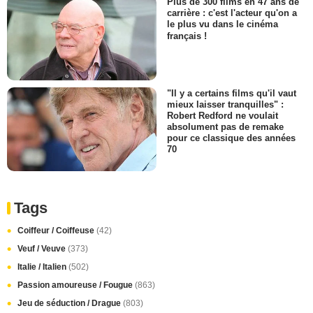
Plus de 300 films en 47 ans de
carrière : c'est l'acteur qu'on a
le plus vu dans le cinéma
français !
"Il y a certains films qu'il vaut
mieux laisser tranquilles" :
Robert Redford ne voulait
absolument pas de remake
pour ce classique des années
70
Tags
Coiffeur / Coiffeuse
(42)
Veuf / Veuve
(373)
Italie / Italien
(502)
Passion amoureuse / Fougue
(863)
Jeu de séduction / Drague
(803)