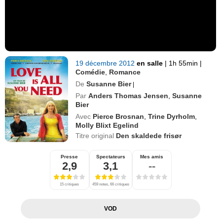
19 décembre 2012
en salle
|
1h 55min
|
Comédie
,
Romance
De
Susanne Bier
|
Par
Anders Thomas Jensen
,
Susanne
Bier
Avec
Pierce Brosnan
,
Trine Dyrholm
,
Molly Blixt Egelind
Titre original
Den skaldede frisør
Presse
Spectateurs
Mes amis
2,9
3,1
--
15 critiques
459 notes, 66 critiques
VOD