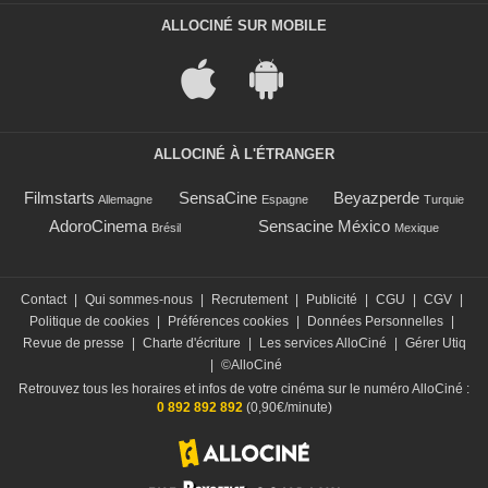
ALLOCINÉ SUR MOBILE
ALLOCINÉ À L'ÉTRANGER
Filmstarts
SensaCine
Beyazperde
Allemagne
Espagne
Turquie
AdoroCinema
Sensacine México
Brésil
Mexique
Contact
|
Qui sommes-nous
|
Recrutement
|
Publicité
|
CGU
|
CGV
|
Politique de cookies
|
Préférences cookies
|
Données Personnelles
|
Revue de presse
|
Charte d'écriture
|
Les services AlloCiné
|
Gérer Utiq
|
©AlloCiné
Retrouvez tous les horaires et infos de votre cinéma sur le numéro AlloCiné :
0 892 892 892
(0,90€/minute)