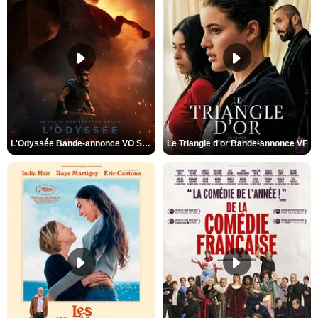
L'Odyssée Bande-annonce VO STFR
Le Triangle d'or Bande-annonce VF