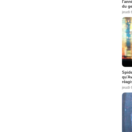
l'ann
du ge
jeudi 
Spide
qu'A
réagi
jeudi 