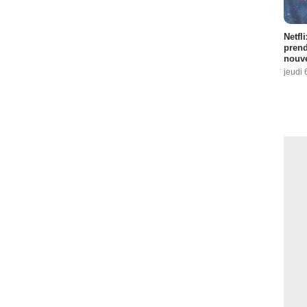
Netfl
prend
nouve
jeudi 