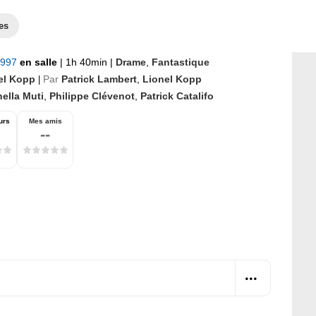
es
 1997
en salle
|
1h 40min
|
Drame
,
Fantastique
el Kopp
Par
Patrick Lambert
,
Lionel Kopp
|
ella Muti
,
Philippe Clévenot
,
Patrick Catalifo
urs
Mes amis
--