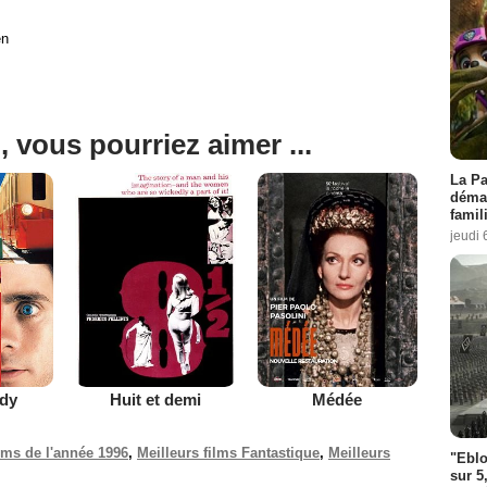
en
, vous pourriez aimer ...
La Pa
démar
famil
jeudi 
dy
Huit et demi
Médée
ilms de l'année 1996
,
Meilleurs films Fantastique
,
Meilleurs
"Eblo
sur 5