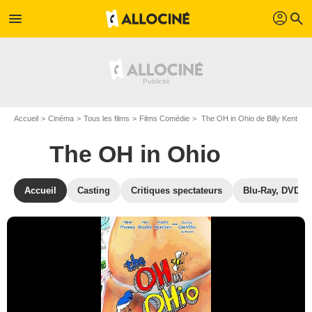
profil
menu
search
Accueil
Cinéma
Tous les films
Films Comédie
The OH in Ohio de Billy Kent
The OH in Ohio
Accueil
Casting
Critiques spectateurs
Blu-Ray, DVD