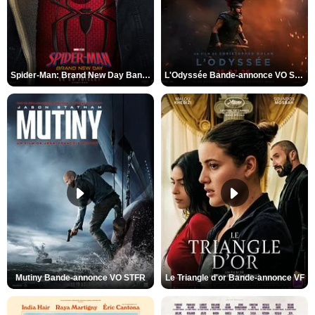
Spider-Man: Brand New Day Bande-annonce VO STFR
L'Odyssée Bande-annonce VO STFR
Mutiny Bande-annonce VO STFR
Le Triangle d'or Bande-annonce VF