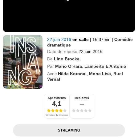
22 juin 2016
en salle
|
1h 37min
|
Comédie
dramatique
Date de reprise
22 juin 2016
De
Lino Brocka
|
Par
Mario O'Hara
,
Lamberto E Antonio
Avec
Hilda Koronal
,
Mona Lisa
,
Ruel
Vernal
Spectateurs
Mes amis
4,1
--
60 notes, 12 critiques
STREAMING