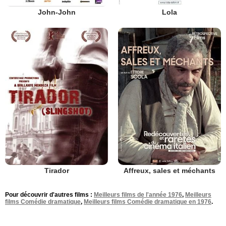
John-John
Lola
Tirador
Affreux, sales et méchants
Pour découvrir d'autres films :
Meilleurs films de l'année 1976
,
Meilleurs
films Comédie dramatique
,
Meilleurs films Comédie dramatique en 1976
.