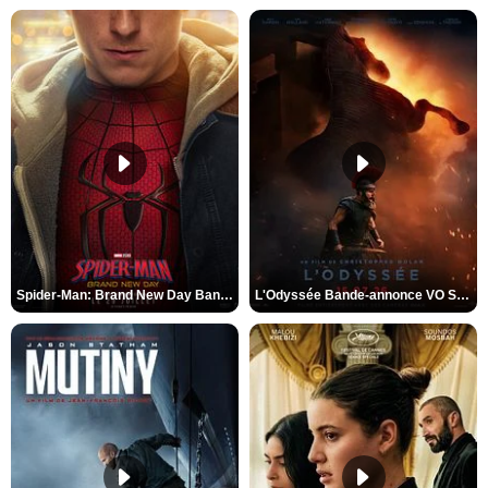
Spider-Man: Brand New Day Bande-annonce VO STFR
L'Odyssée Bande-annonce VO STFR