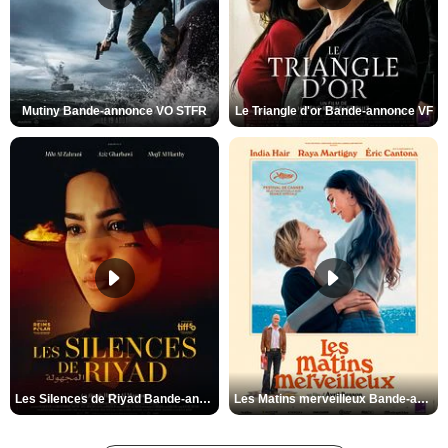
Mutiny Bande-annonce VO STFR
Le Triangle d'or Bande-annonce VF
Les Silences de Riyad Bande-annonce VO STFR
Les Matins merveilleux Bande-annonce VF