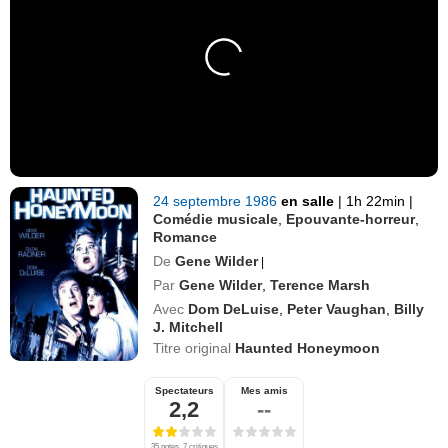
24 septembre 1986
en salle
|
1h 22min
|
Comédie musicale
,
Epouvante-horreur
,
Romance
De
Gene Wilder
|
Par
Gene Wilder
,
Terence Marsh
Avec
Dom DeLuise
,
Peter Vaughan
,
Billy
J. Mitchell
Titre original
Haunted Honeymoon
Spectateurs
Mes amis
2,2
--
35 notes, 7 critiques