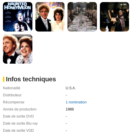
Infos techniques
Nationalité
U.S.A.
Distributeur
-
Récompense
1 nomination
Année de production
1986
Date de sortie DVD
-
Date de sortie Blu-ray
-
Date de sortie VOD
-