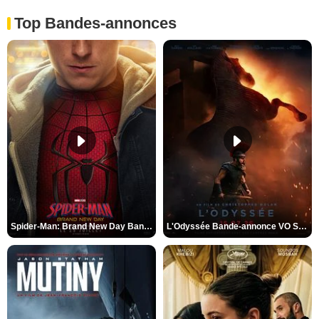
Top Bandes-annonces
Spider-Man: Brand New Day Bande-annonce VO STFR
L'Odyssée Bande-annonce VO STFR