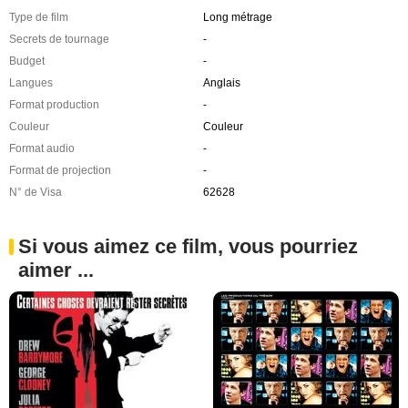
Type de film
Long métrage
Secrets de tournage
-
Budget
-
Langues
Anglais
Format production
-
Couleur
Couleur
Format audio
-
Format de projection
-
N° de Visa
62628
Si vous aimez ce film, vous pourriez
aimer ...