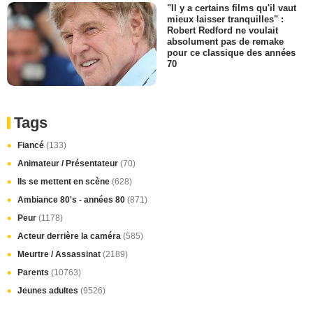
"Il y a certains films qu'il vaut
mieux laisser tranquilles" :
Robert Redford ne voulait
absolument pas de remake
pour ce classique des années
70
Tags
Fiancé
(133)
Animateur / Présentateur
(70)
Ils se mettent en scène
(628)
Ambiance 80's - années 80
(871)
Peur
(1178)
Acteur derrière la caméra
(585)
Meurtre / Assassinat
(2189)
Parents
(10763)
Jeunes adultes
(9526)