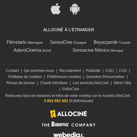
ALLOCINÉ À L'ÉTRANGER
Filmstarts
SensaCine
Beyazperde
Allemagne
Espagne
Turquie
AdoroCinema
Sensacine México
Brésil
Mexique
Contact
|
Qui sommes-nous
|
Recrutement
|
Publicité
|
CGU
|
CGV
|
Politique de cookies
|
Préférences cookies
|
Données Personnelles
|
Revue de presse
|
Charte d'écriture
|
Les services AlloCiné
|
Gérer Utiq
|
©AlloCiné
Retrouvez tous les horaires et infos de votre cinéma sur le numéro AlloCiné :
0 892 892 892
(0,90€/minute)