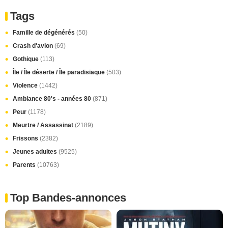
Tags
Famille de dégénérés
(50)
Crash d'avion
(69)
Gothique
(113)
Île / Île déserte / Île paradisiaque
(503)
Violence
(1442)
Ambiance 80's - années 80
(871)
Peur
(1178)
Meurtre / Assassinat
(2189)
Frissons
(2382)
Jeunes adultes
(9525)
Parents
(10763)
Top Bandes-annonces