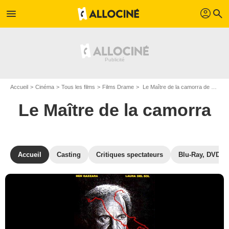
profil
menu
search
Accueil
Cinéma
Tous les films
Films Drame
Le Maître de la camorra de Giuseppe Tornatore
Le Maître de la camorra
Accueil
Casting
Critiques spectateurs
Blu-Ray, DVD