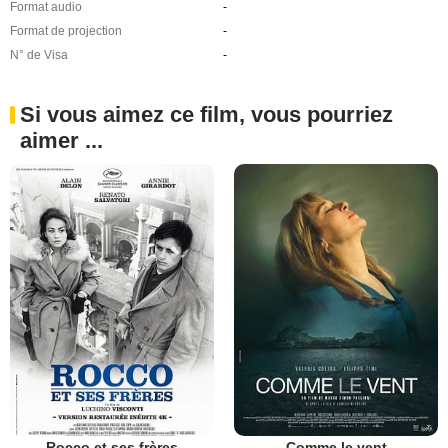
Format audio
-
Format de projection
-
N° de Visa
-
Si vous aimez ce film, vous pourriez
aimer ...
Rocco et ses frères
Comme le vent