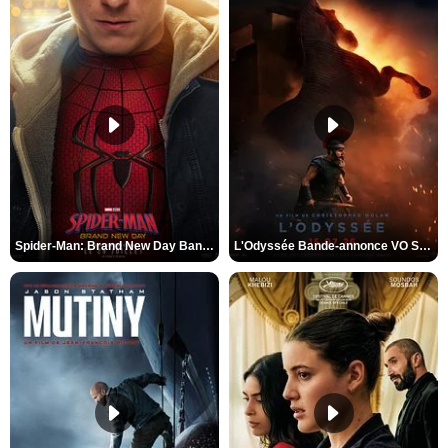
Spider-Man: Brand New Day Bande-annonce VO STFR
L'Odyssée Bande-annonce VO STFR