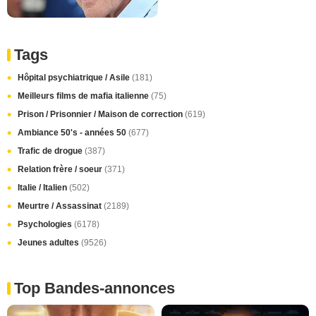
Tags
Hôpital psychiatrique / Asile
(181)
Meilleurs films de mafia italienne
(75)
Prison / Prisonnier / Maison de correction
(619)
Ambiance 50's - années 50
(677)
Trafic de drogue
(387)
Relation frère / soeur
(371)
Italie / Italien
(502)
Meurtre / Assassinat
(2189)
Psychologies
(6178)
Jeunes adultes
(9526)
Top Bandes-annonces