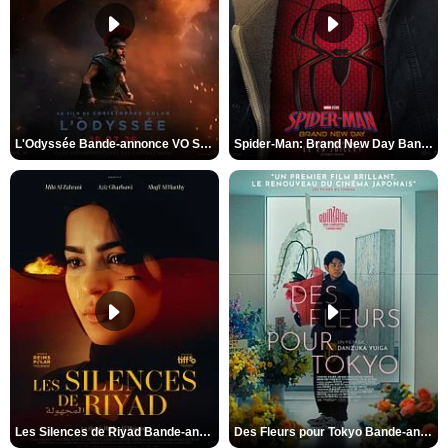
L'Odyssée Bande-annonce VO STFR
Spider-Man: Brand New Day Bande-annonce VO STFR
Les Silences de Riyad Bande-annonce VO STFR
Des Fleurs pour Tokyo Bande-annonce VO STFR