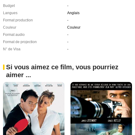
Budget
-
Langues
Anglais
Format production
-
Couleur
Couleur
Format audio
-
Format de projection
-
N° de Visa
-
Si vous aimez ce film, vous pourriez
aimer ...