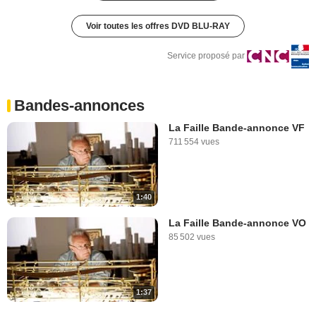
Voir toutes les offres DVD BLU-RAY
Service proposé par
Bandes-annonces
La Faille Bande-annonce VF
711 554 vues
1:40
La Faille Bande-annonce VO
85 502 vues
1:37