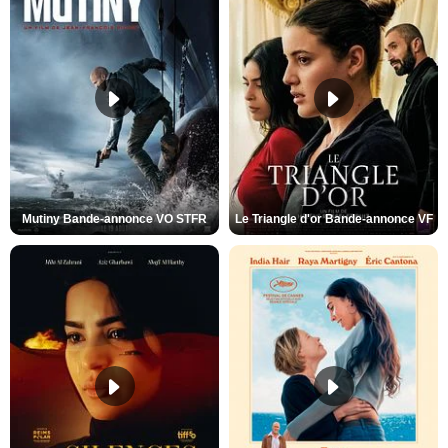
Mutiny Bande-annonce VO STFR
Le Triangle d'or Bande-annonce VF