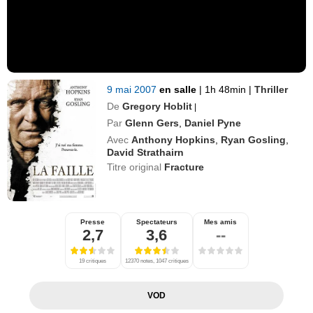
9 mai 2007
en salle
|
1h 48min
|
Thriller
De
Gregory Hoblit
|
Par
Glenn Gers
,
Daniel Pyne
Avec
Anthony Hopkins
,
Ryan Gosling
,
David Strathairn
Titre original
Fracture
Presse
Spectateurs
Mes amis
2,7
3,6
--
19 critiques
12370 notes, 1047 critiques
VOD