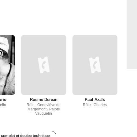
brio
Rosine Derean
Paul Azaïs
elin
Rôle : Geneviève de
Rôle : Charles
Margemont / Palote
Vauquelin
 complet et équipe technique