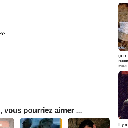
age
Quiz 
recon
mardi
, vous pourriez aimer ...
Il y 