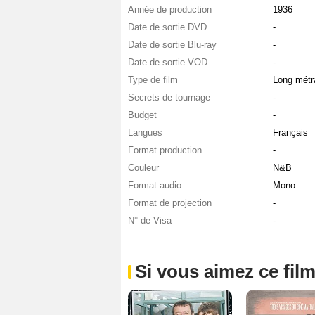
Année de production
1936
Date de sortie DVD
-
Date de sortie Blu-ray
-
Date de sortie VOD
-
Type de film
Long métr
Secrets de tournage
-
Budget
-
Langues
Français
Format production
-
Couleur
N&B
Format audio
Mono
Format de projection
-
N° de Visa
-
Si vous aimez ce film