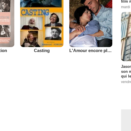
film 
mardi
tion
L'Amour encore plus vache
Casting
Jason
son n
qui le
vendre