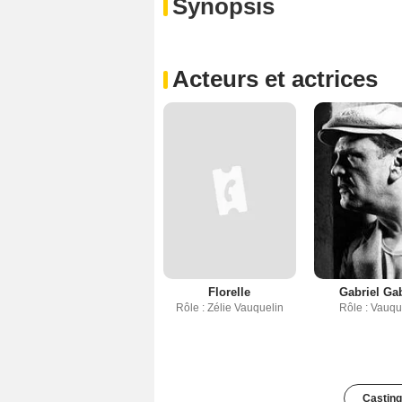
Synopsis
Acteurs et actrices
Florelle
Gabriel Ga
Rôle : Zélie Vauquelin
Rôle : Vauqu
Casting