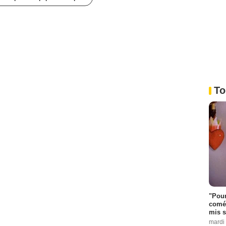
To
"Pour
coméd
mis s
mardi