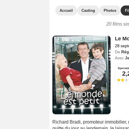
Accueil
Casting
Photos
Fi
20 films sim
Le Mo
28 sep
De
Rég
Avec
J
Spectat
2,
Richard Bradi, promoteur immobilier, 
quitte du jour au lendemain, le laissant