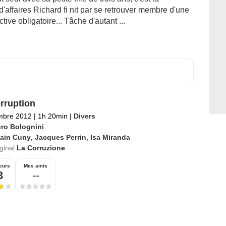
'affaires Richard fi nit par se retrouver membre d'une
tive obligatoire... Tâche d'autant ...
rruption
mbre 2012
|
1h 20min
|
Divers
ro Bolognini
lain Cuny
,
Jacques Perrin
,
Isa Miranda
iginal
La Corruzione
eurs
Mes amis
3
--