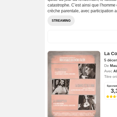
catastrophe. C'est ainsi que l'homme d
crèche parentale, avec participation ac
STREAMING
La Co
5 déce
De
Mau
Avec
A
Titre or
Spectat
3,