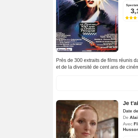
Spectat
3,
Près de 300 extraits de films réunis
et de la diversité de cent ans de ciné
Je t'a
Date de
De
Ala
Avec
Fl
Husso