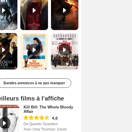
Le Triangle d'or Bande-annonce VF
Les Matins merveilleux Bande-annonce VF
De la Comédie-Française Teaser VF
Bandes-annonces à ne pas manquer
illeurs films à l'affiche
Kill Bill: The Whole Bloody
Affair
4,6
De Quentin Tarantino
Avec Uma Thurman, David