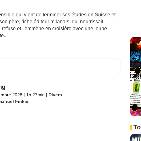
ensible qui vient de terminer ses études en Suisse et
n père, riche éditeur milanais, qui nourrissait
er, refuse et l'emmène en croisière avec une jeune
e...
ng
embre 2028
|
1h 27min
|
Divers
anuel Finkiel
To