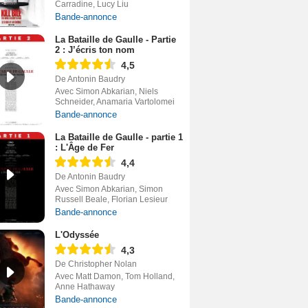
Carradine, Lucy Liu
Bande-annonce
La Bataille de Gaulle - Partie
2 : J’écris ton nom
4,5
De Antonin Baudry
Avec Simon Abkarian, Niels
Schneider, Anamaria Vartolomei
Bande-annonce
La Bataille de Gaulle - partie 1
: L'Âge de Fer
4,4
De Antonin Baudry
Avec Simon Abkarian, Simon
Russell Beale, Florian Lesieur
Bande-annonce
L'Odyssée
4,3
De Christopher Nolan
Avec Matt Damon, Tom Holland,
Anne Hathaway
Bande-annonce