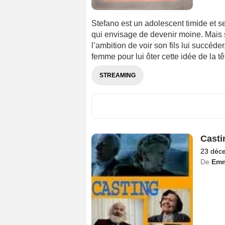
Stefano est un adolescent timide et s
qui envisage de devenir moine. Mais so
l’ambition de voir son fils lui succéd
femme pour lui ôter cette idée de la têt
STREAMING
Casti
23 déc
De
Emm