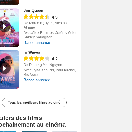
Jim Queen
4,3
De Marco Nguyen, Nicolas
Athane
Avec Alex Ramires, Jérémy Gillet,
Shirley Souagnon
Bande-annonce
In Waves
4,2
De Phuong Mai Nguyen
Avec Lyna Khoudri, Paul Kircher,
Rio Vega
Bande-annonce
Tous les meilleurs films au ciné
ailers des films
ochainement au cinéma
Tombé du ciel Bande-annonce VF
La fin d’Oak Street Bande-annonce VO STFR
Soudain Bande-annonce VF STFR