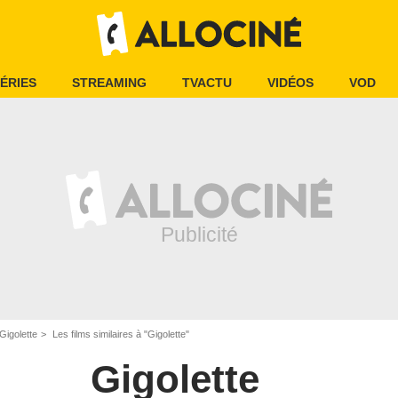
ÉRIES
STREAMING
TVACTU
VIDÉOS
VOD
Gigolette
Les films similaires à "Gigolette"
Gigolette