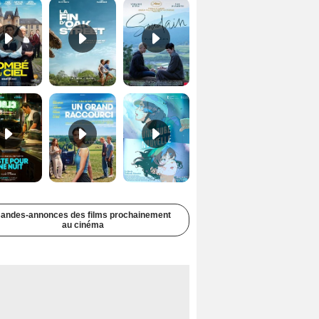
Juste pour une nuit Bande-annonce VO STFR
Un grand raccourci Bande-annonce VF
Une aube nouvelle Bande-annonce VO STFR
andes-annonces des films prochainement
au cinéma