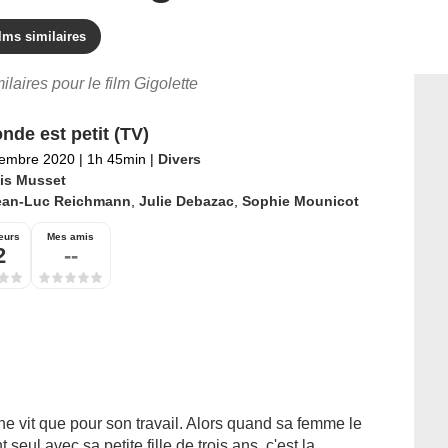
lms similaires
ilaires pour le film Gigolette
nde est petit (TV)
tembre 2020
|
1h 45min
|
Divers
is Musset
ean-Luc Reichmann
,
Julie Debazac
,
Sophie Mounicot
eurs
Mes amis
2
--
ne vit que pour son travail. Alors quand sa femme le
 seul avec sa petite fille de trois ans, c'est la