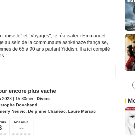
 croisette" et "Voyages", le réalisateur Emmanuel
age au sein de la communauté ashkénaze française,
mes de 65 à 90 ans parlant Yiddish. Il a ici compilé
s...
ur encore plus vache
s 2023
|
1h 30min
|
Divers
Me
istophe Douchand
ierry Neuvic
,
Delphine Chanéac
,
Laure Marsac
eurs
Mes amis
8
--