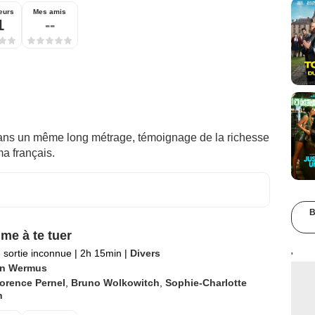
eurs
Mes amis
1
--
 dans un même long métrage, témoignage de la richesse
ma français.
B
ime à te tuer
 sortie inconnue
|
2h 15min
|
Divers
'
in Wermus
orence Pernel
,
Bruno Wolkowitch
,
Sophie-Charlotte
n