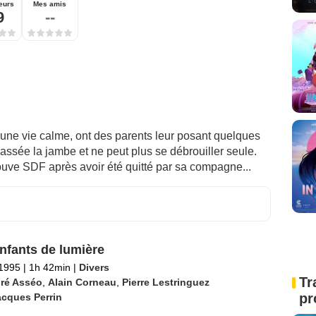
eurs
Mes amis
9
--
une vie calme, ont des parents leur posant quelques
assée la jambe et ne peut plus se débrouiller seule.
ouve SDF après avoir été quitté par sa compagne...
nfants de lumière
 1995
|
1h 42min
|
Divers
Tr
ré Asséo
,
Alain Corneau
,
Pierre Lestringuez
pr
acques Perrin