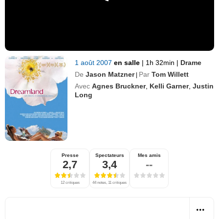
1 août 2007
en salle
|
1h 32min
|
Drame
De
Jason Matzner
Par
Tom Willett
|
Avec
Agnes Bruckner
,
Kelli Garner
,
Justin
Long
Presse
Spectateurs
Mes amis
2,7
3,4
--
12 critiques
44 notes, 11 critiques