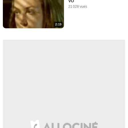
VO
21 028 vues
2:19