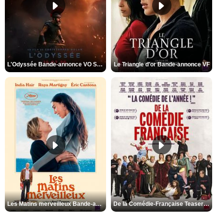
L'Odyssée Bande-annonce VO STFR
Le Triangle d'or Bande-annonce VF
Les Matins merveilleux Bande-annonce VF
De la Comédie-Française Teaser VF