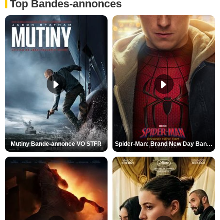
Top Bandes-annonces
Mutiny Bande-annonce VO STFR
Spider-Man: Brand New Day Bande-annonce VO STFR