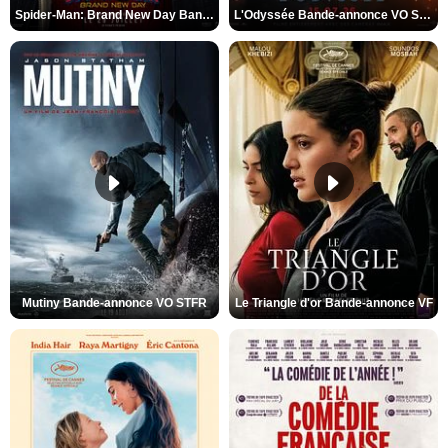
Spider-Man: Brand New Day Bande-annonce VO STFR
L'Odyssée Bande-annonce VO STFR
Mutiny Bande-annonce VO STFR
Le Triangle d'or Bande-annonce VF