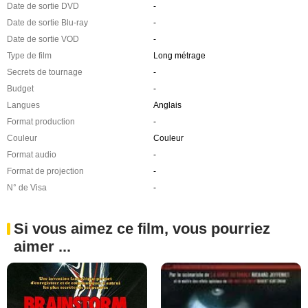
Date de sortie DVD
-
Date de sortie Blu-ray
-
Date de sortie VOD
-
Type de film
Long métrage
Secrets de tournage
-
Budget
-
Langues
Anglais
Format production
-
Couleur
Couleur
Format audio
-
Format de projection
-
N° de Visa
-
Si vous aimez ce film, vous pourriez
aimer ...