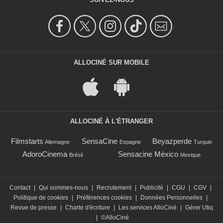
ALLOCINÉ SUR MOBILE
ALLOCINÉ À L'ÉTRANGER
Filmstarts
SensaCine
Beyazperde
Allemagne
Espagne
Turquie
AdoroCinema
Sensacine México
Brésil
Mexique
Contact
|
Qui sommes-nous
|
Recrutement
|
Publicité
|
CGU
|
CGV
|
Politique de cookies
|
Préférences cookies
|
Données Personnelles
|
Revue de presse
|
Charte d'écriture
|
Les services AlloCiné
|
Gérer Utiq
|
©AlloCiné