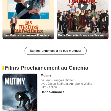
Les Matins merveilleux Bande-annonce VF
De la Comédie-Française Teaser VF
Bandes-annonces à ne pas manquer
Films Prochainement au Cinéma
Mutiny
de Jean-François Richet
avec Jason Statham, Annabelle Wallis
Film - Action
Bande-annonce