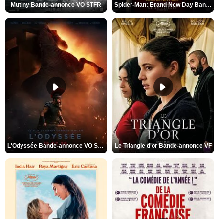
Mutiny Bande-annonce VO STFR
Spider-Man: Brand New Day Bande-annonce VO STFR
L'Odyssée Bande-annonce VO STFR
Le Triangle d'or Bande-annonce VF