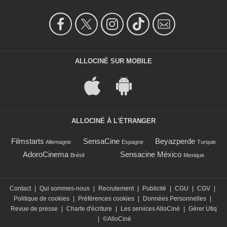
ALLOCINÉ SUR MOBILE
ALLOCINÉ À L'ÉTRANGER
Filmstarts
SensaCine
Beyazperde
Allemagne
Espagne
Turquie
AdoroCinema
Sensacine México
Brésil
Mexique
Contact
|
Qui sommes-nous
|
Recrutement
|
Publicité
|
CGU
|
CGV
|
Politique de cookies
|
Préférences cookies
|
Données Personnelles
|
Revue de presse
|
Charte d'écriture
|
Les services AlloCiné
|
Gérer Utiq
|
©AlloCiné